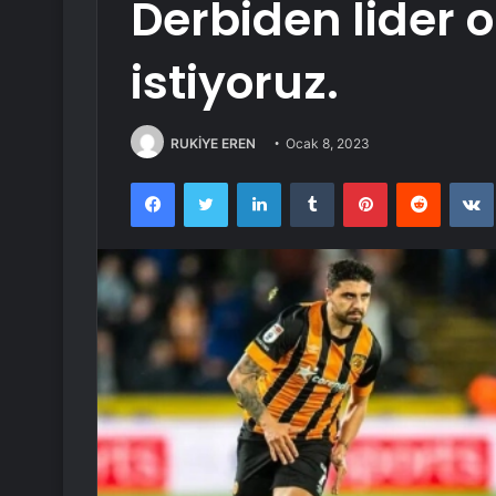
Derbiden lider
istiyoruz.
RUKİYE EREN
Ocak 8, 2023
Facebook
Twitter
LinkedIn
Tumblr
Pinterest
Reddit