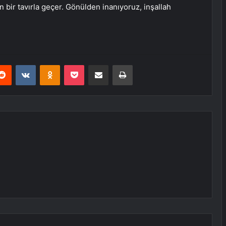
men bir tavırla geçer. Gönülden inanıyoruz, inşallah
erest
Reddit
VKontakte
Odnoklassniki
Pocket
E-Posta ile paylaş
Yazdır