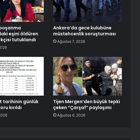
 boşanma
Ankara’da gece kulubüne
ki eşini öldüren
müstehcenlik soruşturması
kçisi tutuklandı
Ağustos 7, 2026
2026
 tarihinin günlük
Tijen Mergen’den büyük tepki
oru kırıldı
çeken “Çarşaf” paylaşımı
2026
Ağustos 6, 2026