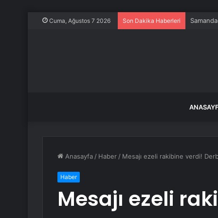
Samandağ
Cuma, Ağustos 7 2026
Son Dakika Haberleri
ANASAY
Anasayfa
/
Haber
/
Mesajı ezeli rakibine verdi! Der
Haber
Mesajı ezeli rak