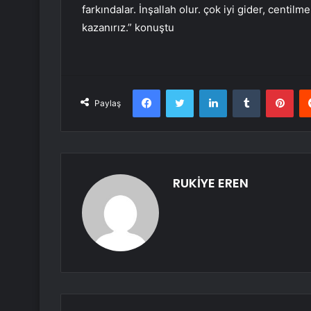
farkındalar. İnşallah olur. çok iyi gider, centil
kazanırız.” konuştu
Facebook
Twitter
LinkedIn
Tumblr
Pint
Paylaş
RUKİYE EREN