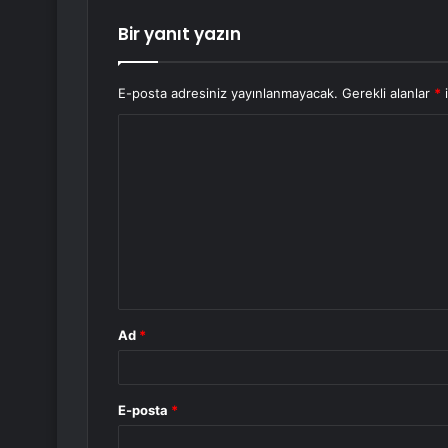
Bir yanıt yazın
E-posta adresiniz yayınlanmayacak.
Gerekli alanlar
*
i
Y
o
r
u
m
*
Ad
*
E-posta
*