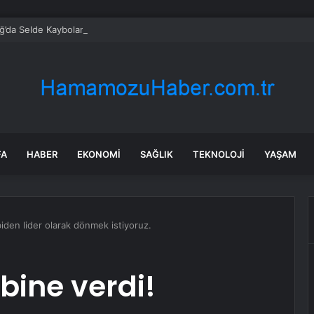
’da Selde Kaybolan Genç Bulundu
FA
HABER
EKONOMI
SAĞLIK
TEKNOLOJI
YAŞAM
biden lider olarak dönmek istiyoruz.
ibine verdi!