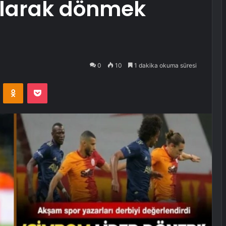
 olarak dönmek
0
10
1 dakika okuma süresi
VKontakte
Odnoklassniki
Pocket