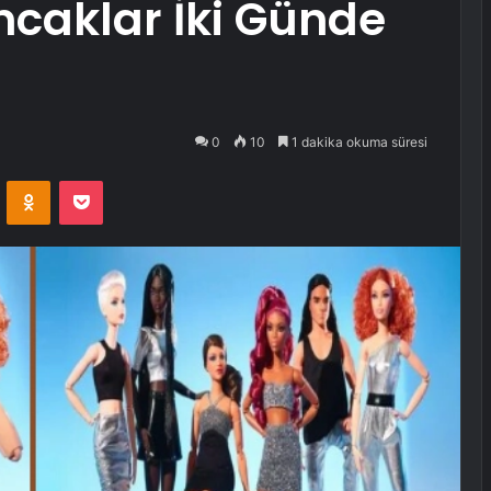
caklar İki Günde
0
10
1 dakika okuma süresi
VKontakte
Odnoklassniki
Pocket