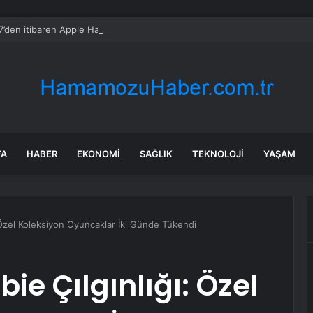
’den itibaren Apple Haritalar kullanacak
FA
HABER
EKONOMI
SAĞLIK
TEKNOLOJI
YAŞAM
: Özel Koleksiyon Oyuncaklar İki Günde Tükendi
ie Çılgınlığı: Özel