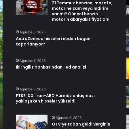
21 Temmuz benzine, mazota,
motorine zam veya indirim
var mı? Güncel benzin
motorin akaryakıt fiyatları!
Ağustos 6, 2026
AstraZeneca hisseleri neden bugün
toparlanıyor?
Ağustos 6, 2026
İki İngiliz bankasından Fed analizi
Ağustos 6, 2026
FTSE 100: İran-ABD Hürmüz anlaşması
yaklaşırken hisseler yükseldi
Ağustos 6, 2026
ÖTV’ye taban geldi verginin