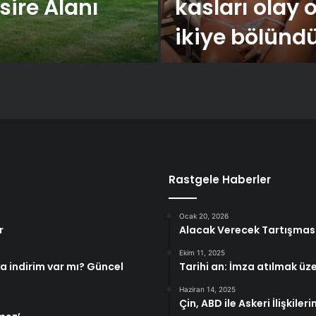
ire Alanı
kasları olay
ikiye bölünd
Rastgele Haberler
Ocak 20, 2026
r
Alacak Verecek Tartışması 
Ekim 11, 2025
 indirim var mı? Güncel
Tarihi an: İmza atılmak üz
Haziran 14, 2025
Çin, ABD ile Askeri İlişkil