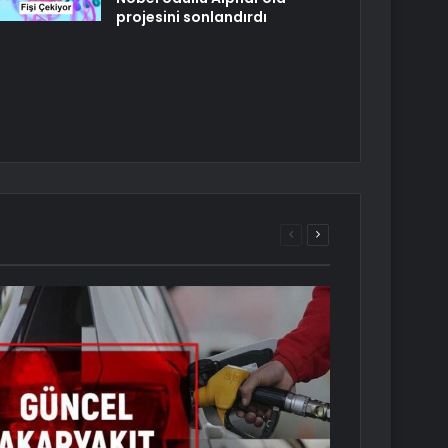
projesini sonlandırdı
Önceki
Sonraki
sayfa
sayfa