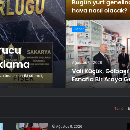
Bugün yurt genelin
hava nasıl olacak?
Haber
rucu
uklama
Ağustos 6, 2026
Vali Küçük, Gölbaşı
tına alınan iki şüpheli,
Esnafla Bir Araya G
Tümü
E
Ağustos 6, 2026