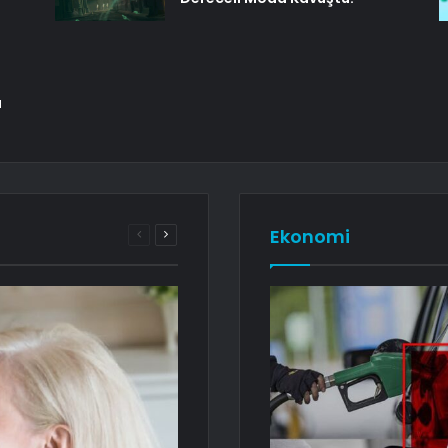
a
Ekonomi
Önceki
Sonraki
sayfa
sayfa