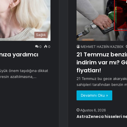
Sağlık
0
0
MEHMET HAZBİN KAZBEK
nıza yardımcı
21 Temmuz benzi
indirim var mı? G
fiyatları!
 büyük önem taşıdığına dikkat
resin azaltılmasına,…
21 Temmuz bu gece akaryakıt
sahipleri tarafından benzin m
Devamını Oku »
Ağustos 6, 2026
AstraZeneca hisseleri 