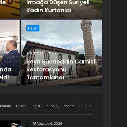
de
Irmağa Düşen Suriyeli
Kadın Kurtarıldı
Haber
Ağustos 6
Ayh
Ağustos 6, 2026
Açı
Şeyh Şücaeddin Camisi
’nda
Restorasyonu
Gider, mah
eldi
Tamamlandı
çıkılmasını 
Önceki
Sonraki
konomi
Haber
Sağlık
Teknoloji
Yaşam
sayfa
sayfa
Ağustos 6, 2026