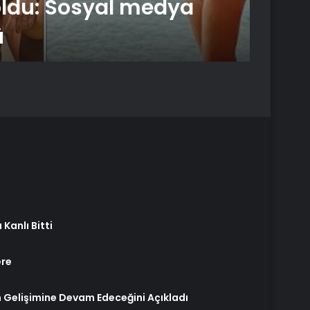
 oldu: Sosyal medya
Born
ü
Yıld
Kanlı Bitti
ere
erin Gelişimine Devam Edeceğini Açıkladı