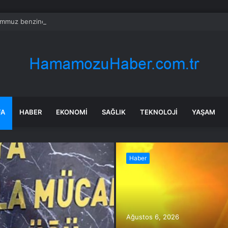
mmuz benzine, mazota, motorine zam veya indirim var mı? Güncel benzin 
FA
HABER
EKONOMI
SAĞLIK
TEKNOLOJI
YAŞAM
Haber
Ağustos 6, 2026