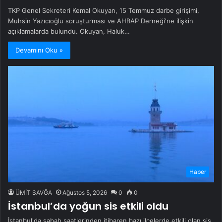
TKP Genel Sekreteri Kemal Okuyan, 15 Temmuz darbe girişimi,
Muhsin Yazıcıoğlu soruşturması ve AHBAP Derneği'ne ilişkin
açıklamalarda bulundu. Okuyan, Haluk…
Devamını Oku »
Haber
ÜMİT SAVĞA
Ağustos 5, 2026
0
0
İstanbul’da yoğun sis etkili oldu
İstanbul'da sabah saatlerinden itibaren bazı ilçelerde etkili olan sis,