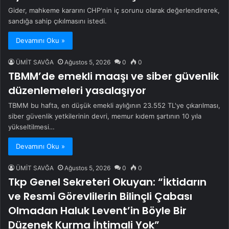
Gider, mahkeme kararını CHP'nin iç sorunu olarak değerlendirerek,
sandığa sahip çıkılmasını istedi.
Devamını Oku »
ÜMİT SAVĞA
Ağustos 5, 2026
0
0
TBMM’de emekli maaşı ve siber güvenlik
düzenlemeleri yasalaşıyor
TBMM bu hafta, en düşük emekli aylığının 23.552 TL'ye çıkarılması,
siber güvenlik yetkilerinin devri, memur kıdem şartının 10 yıla
yükseltilmesi…
Devamını Oku »
ÜMİT SAVĞA
Ağustos 5, 2026
0
0
Tkp Genel Sekreteri Okuyan: “İktidarın
ve Resmi Görevlilerin Bilinçli Çabası
Olmadan Haluk Levent’in Böyle Bir
Düzenek Kurma İhtimali Yok”