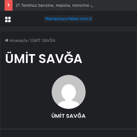
21 Temmuz benzine, mazota, motorine zam veya indirim var mı? Güncel benzin motorin akaryakıt fiyatları!
Menü
Anasayfa
/
ÜMİT SAVĞA
ÜMİT SAVĞA
ÜMİT SAVĞA