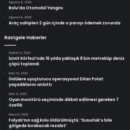
Ağustos 8, 2026
Bolu’da Otomobil Yangını
Ağustos 8, 2026
Araç sahipleri 2 gün içinde o parayı ödemek zorunda
Rastgele Haberler
Haziran 3, 2024
İzmit Körfezi’nde 16 yılda yaklaşık 8 bin metreküp deniz
çöpü toplandı
Ekim 10, 2025
Ünlülere uyuşturucu operasyonu! Dilan Polat
yaşadıklarını anlattı
Mart 6, 2025
Oyun monitörü seçiminde dikkat edilmesi gereken 7
özellik
Mayıs 6, 2025
Falyalı’nın sağ kolu öldürülmüştü: ‘Susurluk’u bile
gölgede bırakacak rezalet’