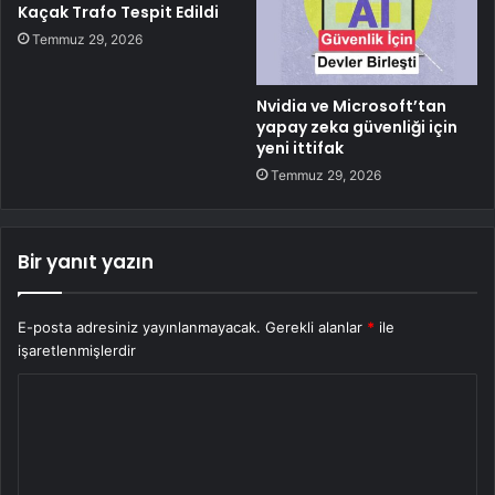
Kaçak Trafo Tespit Edildi
Temmuz 29, 2026
Nvidia ve Microsoft’tan
yapay zeka güvenliği için
yeni ittifak
Temmuz 29, 2026
Bir yanıt yazın
E-posta adresiniz yayınlanmayacak.
Gerekli alanlar
*
ile
işaretlenmişlerdir
Y
o
r
u