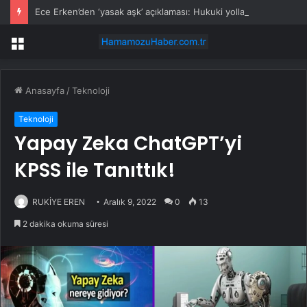
Ece Erken’den ‘yasak aşk’ açıklaması: Hukuki yollara başvuruyor
Menü
Anasayfa
/
Teknoloji
Teknoloji
Yapay Zeka ChatGPT’yi
KPSS ile Tanıttık!
RUKİYE EREN
Aralık 9, 2022
0
13
2 dakika okuma süresi