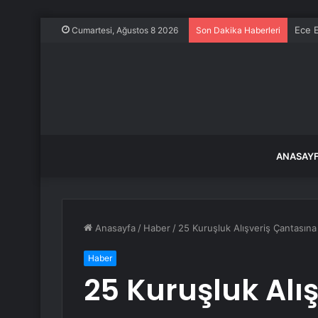
Ece E
Cumartesi, Ağustos 8 2026
Son Dakika Haberleri
ANASAY
Anasayfa
/
Haber
/
25 Kuruşluk Alışveriş Çantasına
Haber
25 Kuruşluk Alı