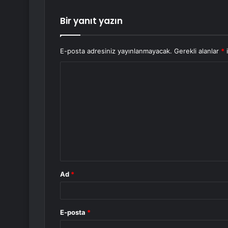
Bir yanıt yazın
E-posta adresiniz yayınlanmayacak.
Gerekli alanlar
*
i
Y
o
r
u
m
*
Ad
*
E-posta
*