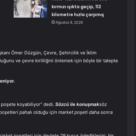
e
kırmızı ışıkta geçip, 112
kilometre hızla çarpmış
Ağustos 8, 2026
kanı Ömer Düzgün, Çevre, Şehircilik ve İklim
uğunu ve çevre kirliliğini önlemek için böyle bir talepte
eniyor.
 poşete koyabiliyor” dedi.
Sözcü ile konuşmak
söz
poşetleri pahalı olduğu için market poşeti daha sonra
rket poşetleri için devlete 29 kuruş ödediklerini, bir