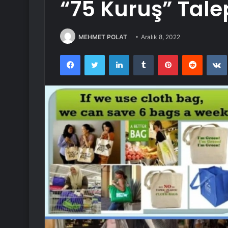
“75 Kuruş” Tale
MEHMET POLAT
Aralık 8, 2022
Facebook
Twitter
LinkedIn
Tumblr
Pinterest
Reddit