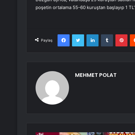
poşetin ortalama 55-60 kuruştan başlayıp 1 TL’ye
Facebook
Twitter
LinkedIn
Tumblr
Pint
Paylaş
MEHMET POLAT