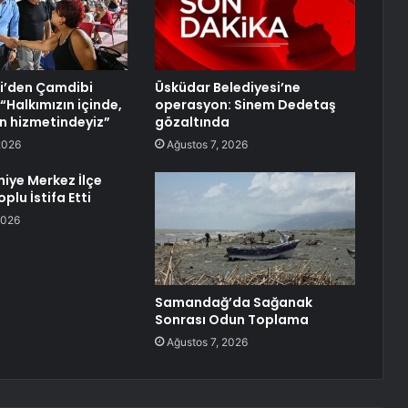
i’den Çamdibi
Üsküdar Belediyesi’ne
“Halkımızın içinde,
operasyon: Sinem Dedetaş
n hizmetindeyiz”
gözaltında
2026
Ağustos 7, 2026
ye Merkez İlçe
plu İstifa Etti
2026
Samandağ’da Sağanak
Sonrası Odun Toplama
Ağustos 7, 2026