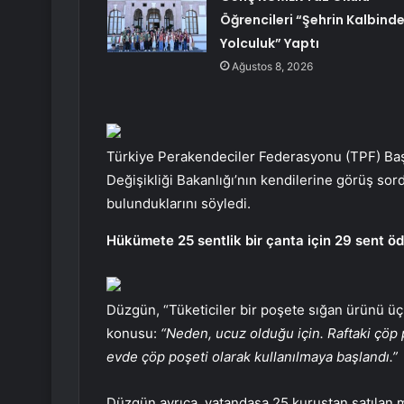
Öğrencileri “Şehrin Kalbind
Yolculuk” Yaptı
Ağustos 8, 2026
Türkiye Perakendeciler Federasyonu (TPF) Baş
Değişikliği Bakanlığı’nın kendilerine görüş sord
bulunduklarını söyledi.
Hükümete 25 sentlik bir çanta için 29 sent öd
Düzgün, “Tüketiciler bir poşete sığan ürünü üç
konusu:
“Neden, ucuz olduğu için. Raftaki çöp 
evde çöp poşeti olarak kullanılmaya başlandı.”
Düzgün ayrıca, vatandaşa 25 kuruştan satılan ma