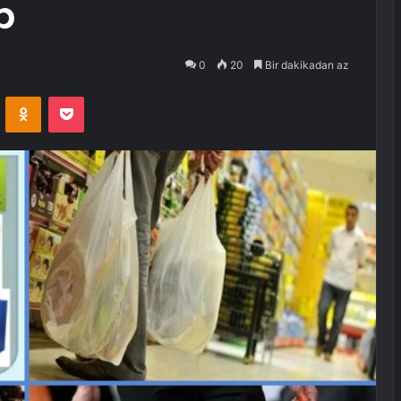
p
0
20
Bir dakikadan az
VKontakte
Odnoklassniki
Pocket