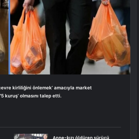
evre kirliliğini önlemek’ amacıyla market
5 kuruş’ olmasını talep etti.
Anne-kızı öldüren sürücü