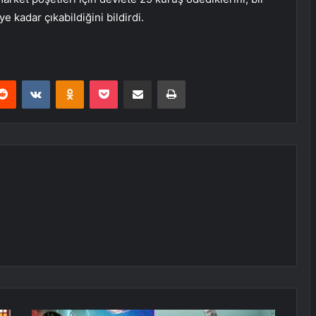
 kadar çıkabildiğini bildirdi.
erest
Reddit
VKontakte
Odnoklassniki
Pocket
E-Posta ile paylaş
Yazdır