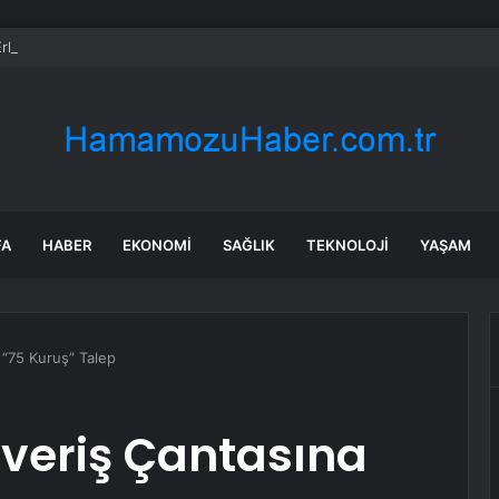
rken’den ‘yasak aşk’ açıklaması: Hukuki yollara başvuruyor
FA
HABER
EKONOMI
SAĞLIK
TEKNOLOJI
YAŞAM
 “75 Kuruş” Talep
şveriş Çantasına