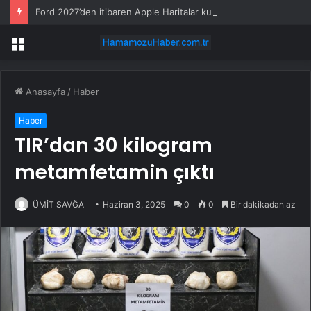
Ford 2027’den itibaren Apple Haritalar kullanacak
Menü
Anasayfa
/
Haber
Haber
TIR’dan 30 kilogram
metamfetamin çıktı
ÜMİT SAVĞA
Haziran 3, 2025
0
0
Bir dakikadan az