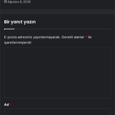
Ağustos 8, 2026
Bir yanıt yazın
E-posta adresiniz yayınlanmayacak.
Gerekli alanlar
*
ile
işaretlenmişlerdir
Y
o
r
u
m
*
Ad
*