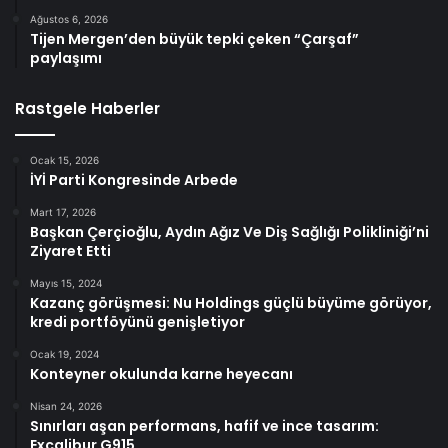
Ağustos 6, 2026
Tijen Mergen’den büyük tepki çeken “Çarşaf”
paylaşımı
Rastgele Haberler
Ocak 15, 2026
İYİ Parti Kongresinde Arbede
Mart 17, 2026
Başkan Çerçioğlu, Aydın Ağız Ve Diş Sağlığı Polikliniği’ni
Ziyaret Etti
Mayıs 15, 2024
Kazanç görüşmesi: Nu Holdings güçlü büyüme görüyor,
kredi portföyünü genişletiyor
Ocak 19, 2024
Konteyner okulunda karne heyecanı
Nisan 24, 2026
Sınırları aşan performans, hafif ve ince tasarım:
Excalibur G915