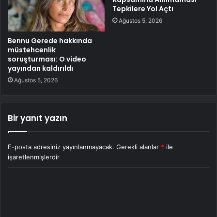
Tepkilere Yol Açtı
Ağustos 5, 2026
Bennu Gerede hakkında
müstehcenlik
soruşturması: O video
yayından kaldırıldı
Ağustos 5, 2026
Bir yanıt yazın
E-posta adresiniz yayınlanmayacak.
Gerekli alanlar
*
ile
işaretlenmişlerdir
Y
o
r