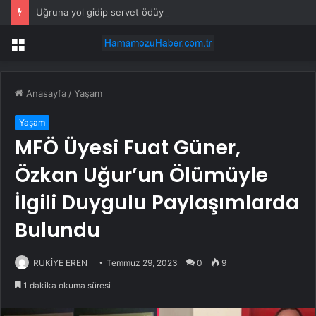
Uğruna yol gidip servet ödüyorlar: Akıl almaz trend çığ gibi büyüyor
Menü
Anasayfa
/
Yaşam
Yaşam
MFÖ Üyesi Fuat Güner,
Özkan Uğur’un Ölümüyle
İlgili Duygulu Paylaşımlarda
Bulundu
RUKİYE EREN
Temmuz 29, 2023
0
9
1 dakika okuma süresi