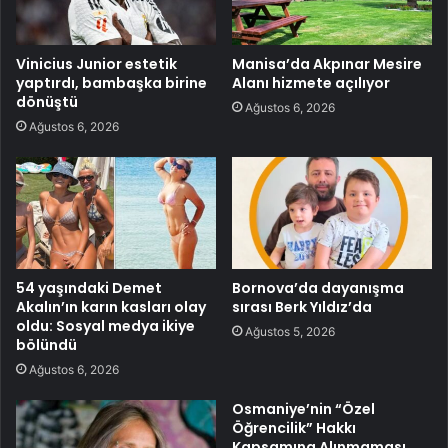
Vinicius Junior estetik
Manisa’da Akpınar Mesire
yaptırdı, bambaşka birine
Alanı hizmete açılıyor
dönüştü
Ağustos 6, 2026
Ağustos 6, 2026
54 yaşındaki Demet
Bornova’da dayanışma
Akalın’ın karın kasları olay
sırası Berk Yıldız’da
oldu: Sosyal medya ikiye
Ağustos 5, 2026
bölündü
Ağustos 6, 2026
Osmaniye’nin “Özel
Öğrencilik” Hakkı
Kapsamına Alınmaması