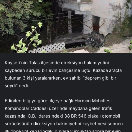
Kayseri’nin Talas ilçesinde direksiyon hakimiyetini
kaybeden sürücü bir evin bahçesine uçtu. Kazada araçta
bulunan 3 kişi yaralanırken, ev sahibi “deprem gibi bir
şeydi” dedi.
Edinilen bilgiye göre, ilçeye bağlı Harman Mahallesi
Komandolar Caddesi üzerinde meydana gelen trafik
kazasında; C.B. idaresindeki 38 BR 546 plakalı otomobil
sürücüsünün direksiyon hakimiyetini kaybetmesi sonucu
ilk önce yol kenarındaki duvara vurduktan sonra bir evin