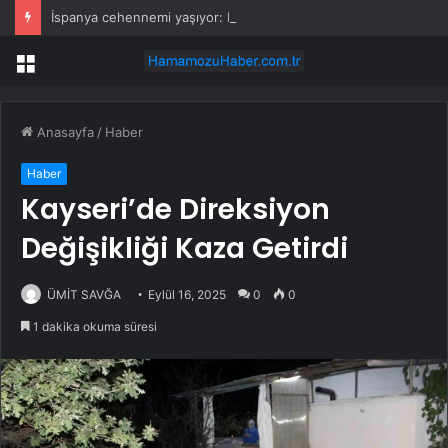
İspanya cehennemi yaşıyor: Dev ağaçlar cayır cayır yandı, ekipler çaresiz kaldı
Menü
Anasayfa
/
Haber
Haber
Kayseri’de Direksiyon
Değişikliği Kaza Getirdi
ÜMİT SAVĞA
Eylül 16, 2025
0
0
1 dakika okuma süresi