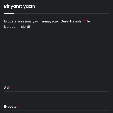
Bir yanıt yazın
E-posta adresiniz yayınlanmayacak.
Gerekli alanlar
*
ile
işaretlenmişlerdir
Y
o
r
u
m
*
Ad
*
E-posta
*