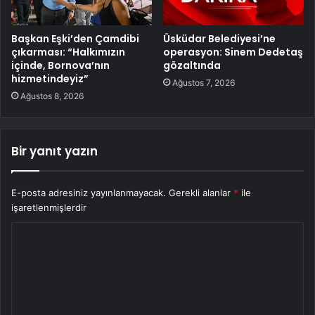
Başkan Eşki’den Çamdibi
Üsküdar Belediyesi’ne
çıkarması: “Halkımızın
operasyon: Sinem Dedetaş
içinde, Bornova’nın
gözaltında
hizmetindeyiz”
Ağustos 7, 2026
Ağustos 8, 2026
Bir yanıt yazın
E-posta adresiniz yayınlanmayacak.
Gerekli alanlar
*
ile
işaretlenmişlerdir
Y
o
r
u