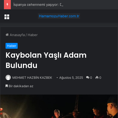
İspanya cehennemi yaşıyor: Dev ağaçlar cayır cayır yandı, ekipler çaresiz kaldı
Menü
Anasayfa
/
Haber
Haber
Kaybolan Yaşlı Adam
Bulundu
MEHMET HAZBİN KAZBEK
Ağustos 5, 2025
0
0
Bir dakikadan az