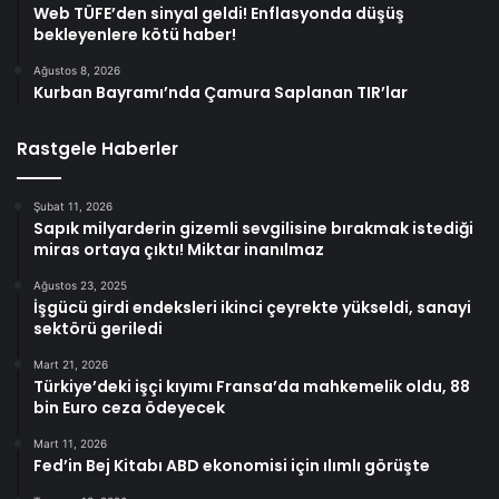
Web TÜFE’den sinyal geldi! Enflasyonda düşüş
bekleyenlere kötü haber!
Ağustos 8, 2026
Kurban Bayramı’nda Çamura Saplanan TIR’lar
Rastgele Haberler
Şubat 11, 2026
Sapık milyarderin gizemli sevgilisine bırakmak istediği
miras ortaya çıktı! Miktar inanılmaz
Ağustos 23, 2025
İşgücü girdi endeksleri ikinci çeyrekte yükseldi, sanayi
sektörü geriledi
Mart 21, 2026
Türkiye’deki işçi kıyımı Fransa’da mahkemelik oldu, 88
bin Euro ceza ödeyecek
Mart 11, 2026
Fed’in Bej Kitabı ABD ekonomisi için ılımlı görüşte