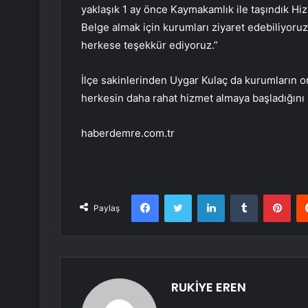
yaklaşık 1 ay önce Kaymakamlık ile taşındık Hizm
Belge almak için kurumları ziyaret edebiliyo
herkese teşekkür ediyoruz.”
İlçe sakinlerinden Uygar Kulaç da kurumların o
herkesin daha rahat hizmet almaya başladığını i
haberdemre.com.tr
Facebook
Twitter
LinkedIn
Tumblr
Pint
Paylaş
RUKİYE EREN