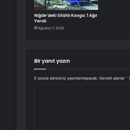
Niğde’deki Silahlı Kavga: 1 Ağır
Yaralı
Ağustos 7, 2026
Bir yanıt yazın
E-posta adresiniz yayınlanmayacak.
Gerekli alanlar
*
i
Y
o
r
u
m