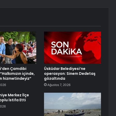
i’den Çamdibi
Üsküdar Belediyesi’ne
“Halkımızın içinde,
operasyon: Sinem Dedetaş
n hizmetindeyiz”
gözaltında
2026
Ağustos 7, 2026
ye Merkez İlçe
plu İstifa Etti
2026