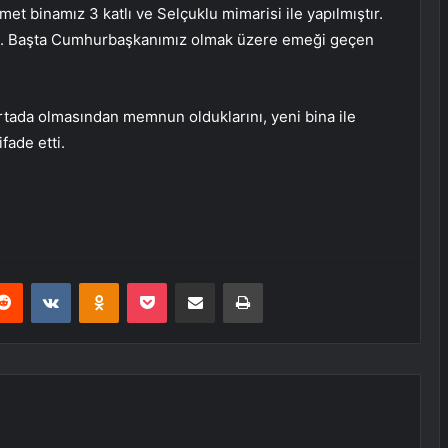
et binamız 3 katlı ve Selçuklu mimarisi ile yapılmıştır.
ruz. Başta Cumhurbaşkanımız olmak üzere emeği geçen
rtada olmasından memnun olduklarını, yeni bina ile
fade etti.
erest
Reddit
VKontakte
Odnoklassniki
Pocket
E-Posta ile paylaş
Yazdır