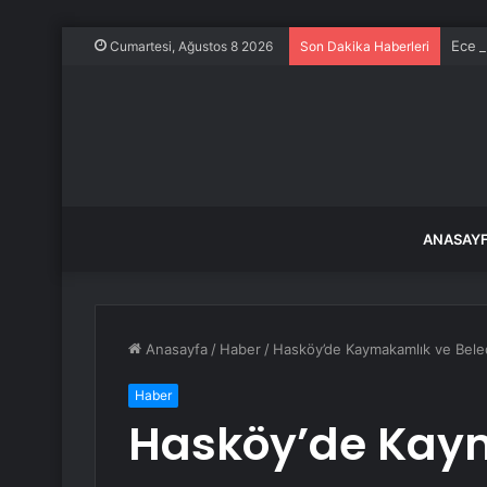
Ece E
Cumartesi, Ağustos 8 2026
Son Dakika Haberleri
ANASAY
Anasayfa
/
Haber
/
Hasköy’de Kaymakamlık ve Beled
Haber
Hasköy’de Kay