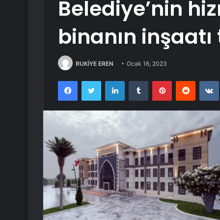
Belediye’nin hi
binanın inşaat
RUKİYE EREN
Ocak 16, 2023
Facebook
Twitter
LinkedIn
Tumblr
Pinterest
Reddit