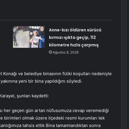
Anne-kızı öldüren sürücü
e
kırmızı ışıkta geçip, 112
kilometre hızla çarpmış
Ağustos 8, 2026
Konağı ve belediye binasının fiziki koşulları nedeniyle
akınına yeni bir bina yapıldığını söyledi.
arayel, şunları kaydetti:
ası her geçen gün artan nüfusumuza cevap veremediği
e birimleri olmak üzere ilçedeki resmi kurumları tek
Bakanlığımıza tahsis ettik Bina tamamlandıktan sonra