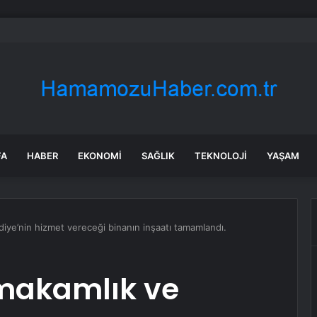
rken’den ‘yasak aşk’ açıklaması: Hukuki yollara başvuruyor
FA
HABER
EKONOMI
SAĞLIK
TEKNOLOJI
YAŞAM
iye’nin hizmet vereceği binanın inşaatı tamamlandı.
makamlık ve