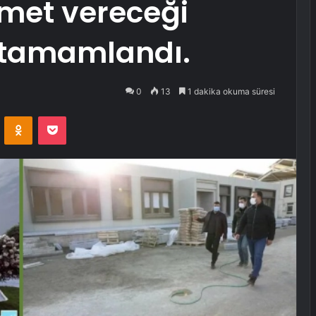
zmet vereceği
ı tamamlandı.
0
13
1 dakika okuma süresi
VKontakte
Odnoklassniki
Pocket