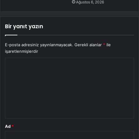
Ağustos 6, 2026
Bir yanıt yazın
E-posta adresiniz yayınlanmayacak.
Gerekli alanlar
*
ile
işaretlenmişlerdir
Y
o
r
u
m
*
Ad
*