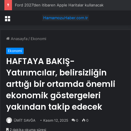
Ford 2027’den itibaren Apple Haritalar kullanacak
Menü
Anasayfa
/
Ekonomi
Ekonomi
HAFTAYA BAKIŞ-
Yatırımcılar, belirsizliğin
arttığı bir ortamda önemli
ekonomik göstergeleri
yakından takip edecek
ÜMİT SAVĞA
Kasım 12, 2025
0
0
2 dakika okuma süresi