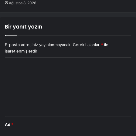
Ağustos 8, 2026
Bir yanıt yazın
E-posta adresiniz yayınlanmayacak.
Gerekli alanlar
*
ile
işaretlenmişlerdir
Y
o
r
u
m
*
Ad
*