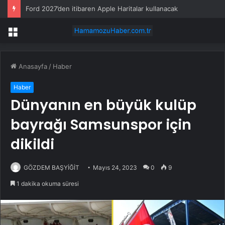
Ford 2027’den itibaren Apple Haritalar kullanacak
Menü
Anasayfa
/
Haber
Haber
Dünyanın en büyük kulüp
bayrağı Samsunspor için
dikildi
GÖZDEM BAŞYİĞİT
Mayıs 24, 2023
0
9
1 dakika okuma süresi