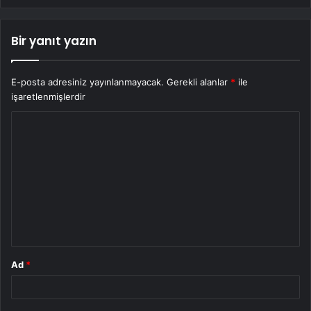
Bir yanıt yazın
E-posta adresiniz yayınlanmayacak.
Gerekli alanlar
*
ile
işaretlenmişlerdir
Y
o
r
u
m
*
Ad
*