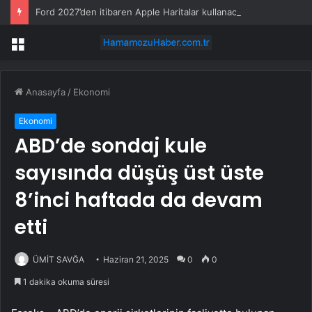
Ford 2027’den itibaren Apple Haritalar kullanacak
Menü
Anasayfa
/
Ekonomi
Ekonomi
ABD’de sondaj kule
sayısında düşüş üst üste
8’inci haftada da devam
etti
ÜMİT SAVĞA
Haziran 21, 2025
0
0
1 dakika okuma süresi