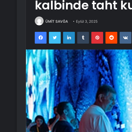
kalbinde taht k
ÜMİT SAVĞA
Eylül 3, 2025
Facebook
Twitter
LinkedIn
Tumblr
Pinterest
Reddit