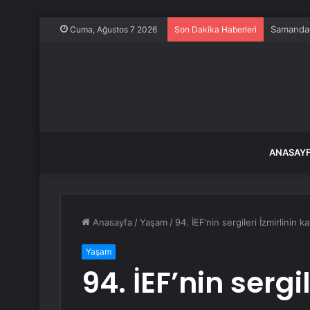
Samandağ
Cuma, Ağustos 7 2026
Son Dakika Haberleri
ANASAY
Anasayfa
/
Yaşam
/
94. İEF’nin sergileri İzmirlinin 
Yaşam
94. İEF’nin sergil