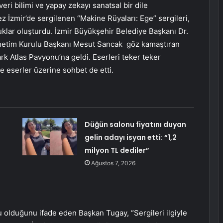
ri bilimi ve yapay zekayı sanatsal bir dile
z İzmir’de sergilenen “Makine Rüyaları: Ege” sergileri,
ruklar oluşturdu. İzmir Büyükşehir Belediye Başkanı Dr.
önetim Kurulu Başkanı Mesut Sancak göz kamaştıran
ark Atlas Pavyonu’na geldi. Eserleri teker teker
le eserler üzerine sohbet de etti.
Düğün salonu fiyatını duyan
gelin adayı isyan etti: “1,2
milyon TL dediler”
Ağustos 7, 2026
lu olduğunu ifade eden Başkan Tugay, “Sergileri ilgiyle