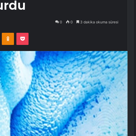
urdu
0
0
3 dakika okuma süresi
VKontakte
Odnoklassniki
Pocket