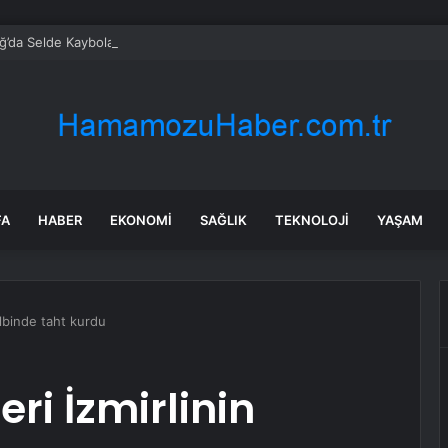
’da Selde Kaybolan Genç Bulundu
FA
HABER
EKONOMI
SAĞLIK
TEKNOLOJI
YAŞAM
kalbinde taht kurdu
eri İzmirlinin