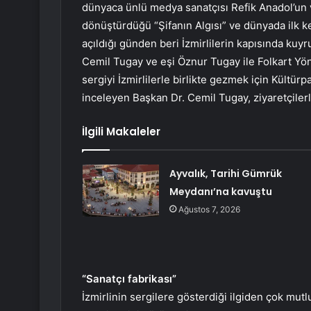
dünyaca ünlü medya sanatçısı Refik Anadol’un ve
dönüştürdüğü “Şifanın Algısı” ve dünyada ilk ke
açıldığı günden beri İzmirlilerin kapısında kuy
Cemil Tugay ve eşi Öznur Tugay ile Folkart Y
sergiyi İzmirlilerle birlikte gezmek için Kültürp
inceleyen Başkan Dr. Cemil Tugay, ziyaretçiler
İlgili Makaleler
Ayvalık, Tarihi Gümrük
Meydanı’na kavuştu
Ağustos 7, 2026
“Sanatçı fabrikası”
İzmirlinin sergilere gösterdiği ilgiden çok mut