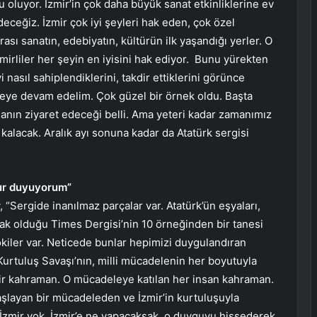
 oluyor. İzmir’in çok daha büyük sanat etkinliklerine ev
eceğiz. İzmir çok iyi şeyleri hak eden, çok özel
urası sanatın, edebiyatın, kültürün ilk yaşandığı yerler. O
zmirliler her şeyin en iyisini hak ediyor. Bunu yürekten
nasıl sahiplendiklerini, takdir ettiklerini görünce
eye devam edelim. Çok güzel bir örnek oldu. Başta
anın ziyaret edeceği belli. Ama yeteri kadar zamanımız
 kalacak. Aralık ayı sonuna kadar da Atatürk sergisi
rur duyuyorum”
“Sergide inanılmaz parçalar var. Atatürk’ün eşyaları,
pak olduğu Times Dergisi’nin 10 örneğinden bir tanesi
rokiler var. Neticede bunlar hepimizi duygulandıran
urtuluş Savaşı’nın, milli mücadelenin her boyutuyla
ehir kahraman. O mücadeleye katılan her insan kahraman.
 başlayan bir mücadeleden ve İzmir’in kurtuluşuyla
 İzmir yok. İzmir’e ne yapacaksak, o duyguyu hissederek