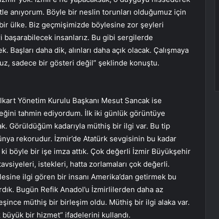
le anıyorum. Böyle bir neslin torunları olduğumuz için
ir ülke. Biz geçmişimizde böylesine zor şeyleri
i başarabilecek insanlarız. Bu gibi sergilerde
 Başları daha dik, alınları daha açık olacak. Çalışmaya
ruz, sadece bir gösteri değil” şeklinde konuştu.
Folkart Yönetim Kurulu Başkanı Mesut Sancak ise
eğini tahmin ediyordum. İlk iki günlük görüntüye
ak. Görüldüğüm kadarıyla müthiş bir ilgi var. Bu tip
ünya rekorudur. İzmir’de Atatürk sevgisinin bu kadar
ki böyle bir işe imza attık. Çok değerli İzmir Büyükşehir
vsiyeleri, istekleri, hatta zorlamaları çok değerli.
esine ilgi gören bir insanı Amerika’dan getirmek bu
rdık. Bugün Refik Anadol’u İzmirlilerden daha az
şince müthiş bir birleşim oldu. Müthiş bir ilgi alaka var.
k büyük bir hizmet” ifadelerini kullandı.