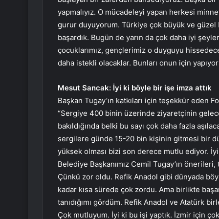
yapmalıyız. O mücadeleyi yapan herkesi minnet
gurur duyuyorum. Türkiye çok büyük ve güzel b
başardık. Bugün de yarın da çok daha iyi şeyler
çocuklarımız, gençlerimiz o duyguyu hissedecek.
daha istekli olacaklar. Bunları onun için yapıyo
Mesut Sancak: İyi ki böyle bir işe imza attık
Başkan Tugay’ın katkıları için teşekkür eden 
“Sergiye 400 binin üzerinde ziyaretçinin gelec
bakıldığında belki bu sayı çok daha fazla aşılac
sergilere günde 15-20 bin kişinin gitmesi bir d
yüksek olması bizi son derece mutlu ediyor. İyi 
Belediye Başkanımız Cemil Tugay’ın önerileri, ta
Çünkü zor oldu. Refik Anadol gibi dünyada böyl
kadar kısa sürede çok zordu. Ama birlikte başa
tanıdığımı gördüm. Refik Anadol ve Atatürk birle
Çok mutluyum. İyi ki bu işi yaptık. İzmir için ço