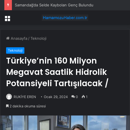
Samandağ’da Selde Kaybolan Genç Bulundu
Menü
Anasayfa
/
Teknoloji
Teknoloji
Türkiye’nin 160 Milyon
Megavat Saatlik Hidrolik
Potansiyeli Tartışılacak /
RUKİYE EREN
Ocak 29, 2024
0
1
2 dakika okuma süresi