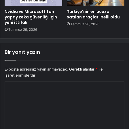
Nvidia ve Microsoft’tan
Türkiye’nin en ucuza
yapay zeka güvenliği için
satılan araçları belli oldu
yeni ittifak
Temmuz 28, 2026
Temmuz 29, 2026
Bir yanıt yazın
E-posta adresiniz yayınlanmayacak.
Gerekli alanlar
*
ile
işaretlenmişlerdir
Y
o
r
u
m
*