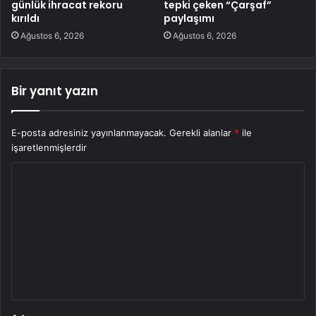
günlük ihracat rekoru
tepki çeken “Çarşaf”
kırıldı
paylaşımı
Ağustos 6, 2026
Ağustos 6, 2026
Bir yanıt yazın
E-posta adresiniz yayınlanmayacak.
Gerekli alanlar
*
ile
işaretlenmişlerdir
Y
o
r
u
m
*