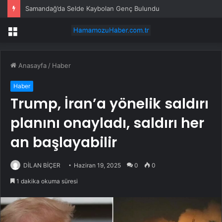
Samandağ’da Selde Kaybolan Genç Bulundu
Menü
Anasayfa
/
Haber
Haber
Trump, İran’a yönelik saldırı
planını onayladı, saldırı her
an başlayabilir
DİLAN BİÇER
Haziran 19, 2025
0
0
1 dakika okuma süresi