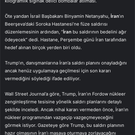
kilogramlık sığınak delici bombalar atılması.
Öte yandan İsrail Başbakanı Binyamin Netanyahu,
İran
‘ın
Beerşeva’daki Soroka Hastanesi’ne füze saldırısı
düzenlemesinin ardından, “
İran
bu saldırının bedelini ağır
ödeyecek” dedi. Hastane, Perşembe günü İran tarafından
hedef alınan birçok yerden biri oldu.
Trump’ın, danışmanlarına İran’a saldırı planını onayladığını
ancak henüz uygulamaya geçilmesi için son kararı
vermediğini söylediği ifade ediliyor.
Wall Street Journal’a göre, Trump, İran’ın Fordow nükleer
zenginleştirme tesisine yönelik saldırı planlarını detaylı
şekilde inceledi. Ancak nihai kararı vermeden önce, İran’ın
nükleer programından vazgeçip vazgeçmeyeceğini
görmek istiyor. Gazeteye göre Trump, bu saldırı planının
hazır olmasının İran’ı masaya oturmaya zorlayacağını