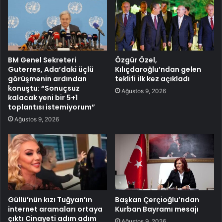
BM Genel Sekreteri
Özgür Özel,
Guterres, Ada’daki üçlü
Kılıçdaroğlu’ndan gelen
görüşmenin ardından
teklifi ilk kez açıkladı
konuştu: “Sonuçsuz
Ağustos 9, 2026
kalacak yeni bir 5+1
toplantısı istemiyorum”
Ağustos 9, 2026
Güllü’nün kızı Tuğyan’ın
Başkan Çerçioğlu’ndan
internet aramaları ortaya
Kurban Bayramı mesajı
çıktı Cinayeti adım adım
Ağustos 9, 2026