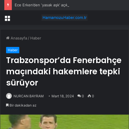
Ece Erken’den ‘yasak aşk’ açıklaması: Hukuki yollara başvuruyor
Menü
Anasayfa
/
Haber
Haber
Trabzonspor’da Fenerbahçe
maçındaki hakemlere tepki
sürüyor
NURCAN BAYRAM
Mart 18, 2024
0
0
Bir dakikadan az