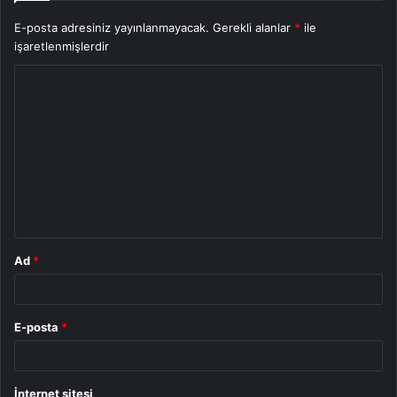
E-posta adresiniz yayınlanmayacak.
Gerekli alanlar
*
ile
işaretlenmişlerdir
Y
o
r
u
m
*
Ad
*
E-posta
*
İnternet sitesi