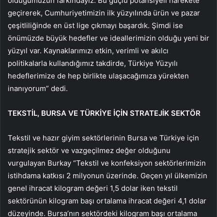
olduğumuzun farkındayız. Bu güçlü potansiyeli harekete
geçirerek, Cumhuriyetimizin ilk yüzyılında ürün ve pazar
çeşitliliğinde en üst lige çıkmayı başardık. Şimdi ise
önümüzde büyük hedefler ve ideallerimizin olduğu yeni bir
yüzyıl var. Kaynaklarımızı etkin, verimli ve akılcı
politikalarla kullandığımız takdirde, Türkiye Yüzyılı
hedeflerimize de hep birlikte ulaşacağımıza yürekten
inanıyorum” dedi.
TEKSTİL, BURSA VE TÜRKİYE İÇİN STRATEJİK SEKTÖR
Tekstil ve hazır giyim sektörlerinin Bursa ve Türkiye için
stratejik sektör ve vazgeçilmez değer olduğunu
vurgulayan Burkay “Tekstil ve konfeksiyon sektörlerimizin
istihdama katkısı 2 milyonun üzerinde. Geçen yıl ülkemizin
genel ihracat kilogram değeri 1,5 dolar iken tekstil
sektörünün kilogram başı ortalama ihracat değeri 4,1 dolar
düzeyinde. Bursa’nın sektördeki kilogram başı ortalama