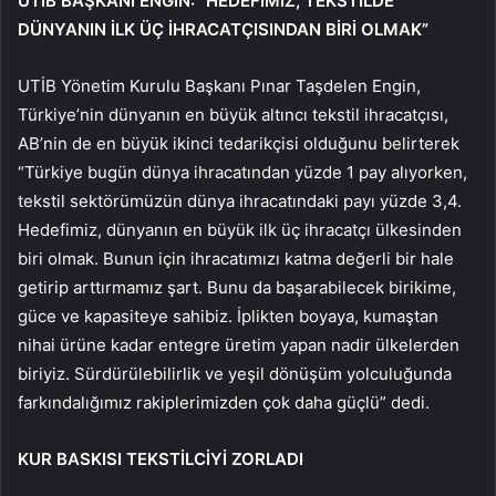
UTİB BAŞKANI ENGİN: “HEDEFİMİZ, TEKSTİLDE
DÜNYANIN İLK ÜÇ İHRACATÇISINDAN BİRİ OLMAK”
UTİB Yönetim Kurulu Başkanı Pınar Taşdelen Engin,
Türkiye’nin dünyanın en büyük altıncı tekstil ihracatçısı,
AB’nin de en büyük ikinci tedarikçisi olduğunu belirterek
“Türkiye bugün dünya ihracatından yüzde 1 pay alıyorken,
tekstil sektörümüzün dünya ihracatındaki payı yüzde 3,4.
Hedefimiz, dünyanın en büyük ilk üç ihracatçı ülkesinden
biri olmak. Bunun için ihracatımızı katma değerli bir hale
getirip arttırmamız şart. Bunu da başarabilecek birikime,
güce ve kapasiteye sahibiz. İplikten boyaya, kumaştan
nihai ürüne kadar entegre üretim yapan nadir ülkelerden
biriyiz. Sürdürülebilirlik ve yeşil dönüşüm yolculuğunda
farkındalığımız rakiplerimizden çok daha güçlü” dedi.
KUR BASKISI TEKSTİLCİYİ ZORLADI