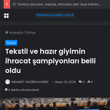
Russell’dan Mercedes’e Sert Tepki: ‘Kabul Edilemez’
Menü
Anasayfa
/
Dünya
Dünya
Tekstil ve hazır giyimin
ihracat şampiyonları belli
oldu
MEHMET HAZBİN KAZBEK
Nisan 19, 2024
0
0
4 dakika okuma süresi