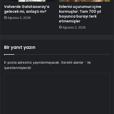
Valverde Galatasaray’a
Evlerini uçurumun içine
gelecek mi, anlaştı mı?
kurmuşlar: Tam 700 yıl
boyunca burayı terk
Ağustos 3, 2026
etmemişler
Ağustos 3, 2026
Bir yanıt yazın
E-posta adresiniz yayınlanmayacak.
Gerekli alanlar
*
ile
işaretlenmişlerdir
Y
o
r
u
m