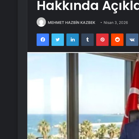
Hakkında Açık
MEHMET HAZBİN KAZBEK
Nisan 3, 2026
Facebook
Twitter
LinkedIn
Tumblr
Pinterest
Reddit