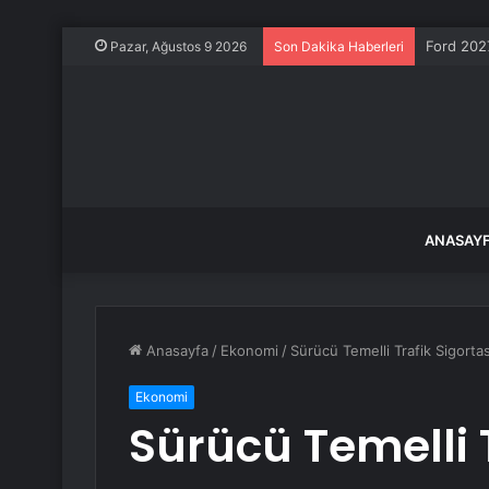
Ford 2027
Pazar, Ağustos 9 2026
Son Dakika Haberleri
ANASAY
Anasayfa
/
Ekonomi
/
Sürücü Temelli Trafik Sigorta
Ekonomi
Sürücü Temelli T