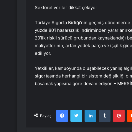
Sektörel veriler dikkat çekiyor
Türkiye Sigorta Birliği’nin geçmiş dönemlerde pa
yüzde 80’i hasarsızlık indiriminden yararlanı
20’lik riskli sürücü grubundan kaynaklandığı beli
maliyetlerinin, artan yedek parça ve işçilik gid
ediliyor.
Yetkililer, kamuoyunda oluşabilecek yanlış algıl
sigortasında herhangi bir sistem değişikliği o
basamak yapısına göre devam ediyor. – MERSİ
Facebook
Twitter
LinkedIn
Tumblr
Pint
Paylaş