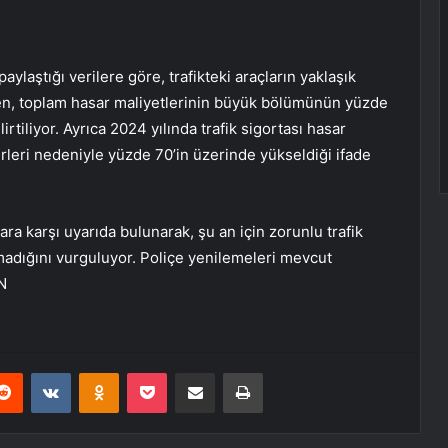
ylaştığı verilere göre, trafikteki araçların yaklaşık
rken, toplam hasar maliyetlerinin büyük bölümünün yüzde
rtiliyor. Ayrıca 2024 yılında trafik sigortası hasar
erleri nedeniyle yüzde 70’in üzerinde yükseldiği ifade
ara karşı uyarıda bulunarak, şu an için zorunlu trafik
lmadığını vurguluyor. Poliçe yenilemeleri mevcut
N
erest
Reddit
VKontakte
Odnoklassniki
Pocket
E-Posta ile paylaş
Yazdır