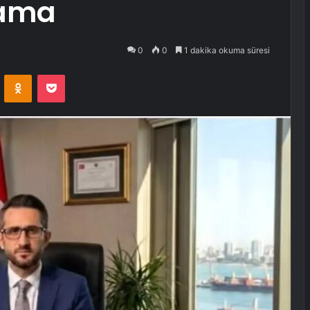
lama
0
0
1 dakika okuma süresi
VKontakte
Odnoklassniki
Pocket