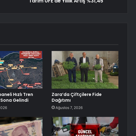
Tarım ÜFE'de Yıllık Artış %31,45
neli Hızlı Tren
Zara’da Çiftçilere Fide
 Sona Gelindi
Dağıtımı
2026
Ağustos 7, 2026