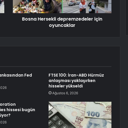
Bosna Hersekli depremzedeler için
oyuncaklar
 bankasından Fed
FTSE 100: İran-ABD Hürmüz
anlaşması yaklaşırken
hisseler yükseldi
2026
Ağustos 6, 2026
oration
es hissesi bugün
üyor?
2026