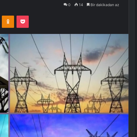
0
14
Bir dakikadan az
VKontakte
Odnoklassniki
Pocket