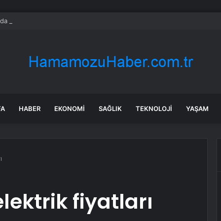
rda ilk kez bulaşıcı hastalık görüldü: Uzmanlar ‘tüketmeyin’ çağrısı yaptı
FA
HABER
EKONOMI
SAĞLIK
TEKNOLOJI
YAŞAM
ı
ektrik fiyatları