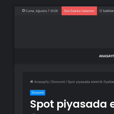
O balıkla
Cuma, Ağustos 7 2026
Son Dakika Haberleri
ANASAY
Anasayfa
/
Ekonomi
/
Spot piyasada elektrik fiyatlar
Ekonomi
Spot piyasada el