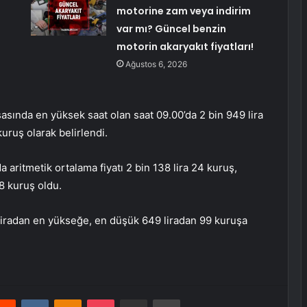
motorine zam veya indirim
var mı? Güncel benzin
motorin akaryakıt fiyatları!
Ağustos 6, 2026
sasında en yüksek saat olan saat 09.00’da 2 bin 949 lira
uruş olarak belirlendi.
 aritmetik ortalama fiyatı 2 bin 138 lira 24 kuruş,
88 kuruş oldu.
 liradan en yükseğe, en düşük 649 liradan 99 kuruşa
erest
Reddit
VKontakte
Odnoklassniki
Pocket
E-Posta ile paylaş
Yazdır