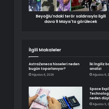
Beyoğlu'ndaki terör saldırısıyla ilgili
dava 9 Mayıs'ta görülecek
İlgili Makaleler
AstraZeneca hisseleri neden
İki İngiliz
bugün toparlanıyor?
analizi
Ağustos 6, 2026
Ağustos 6, 
Space Expl
Technologi
neden düş
Ağustos 5, 