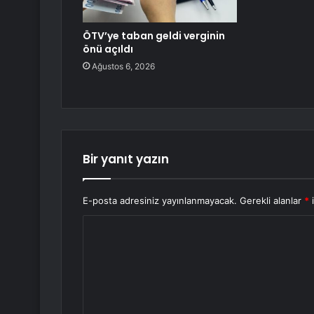
ÖTV’ye taban geldi verginin
önü açıldı
Ağustos 6, 2026
Bir yanıt yazın
E-posta adresiniz yayınlanmayacak.
Gerekli alanlar
*
i
Y
o
r
u
m