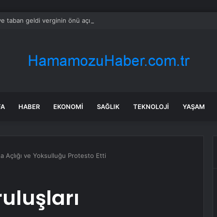
e taban geldi verginin önü açıldı
FA
HABER
EKONOMI
SAĞLIK
TEKNOLOJI
YAŞAM
da Açlığı ve Yoksulluğu Protesto Etti
uluşları