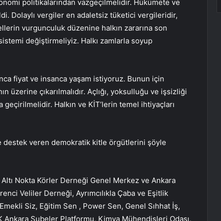
ekonomi politikalarından vazgeçilmelidir. Hükümete ve
. Dolaylı vergiler en adaletsiz tüketici vergileridir,
ellerin vurgunculuk düzenine halkın zararına son
 sistemi değiştirmeliyiz. Halkı zamlarla soyup
sanca fiyat ve insanca yaşam istiyoruz. Bunun için
nın üzerine çıkarılmalıdır. Açlığı, yoksulluğu ve işsizliği
 geçirilmelidir. Halkın ve KİT’lerin temel ihtiyaçları
ve destek veren demokratik kitle örgütlerini şöyle
 Altı Nokta Körler Derneği Genel Merkez ve Ankara
nci Veliler Derneği, Ayrımcılıkla Çaba ve Eşitlik
Emekli Siz, Eğitim Sen , Power Sen, Genel Sıhhat İş,
 Ankara Şubeler Platformu, Kimya Mühendisleri Odası,