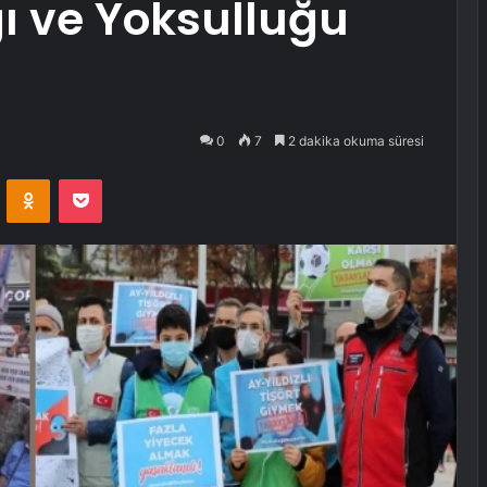
ı ve Yoksulluğu
0
7
2 dakika okuma süresi
VKontakte
Odnoklassniki
Pocket