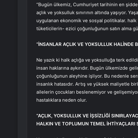
“Bugün ülkemiz, Cumhuriyet tarihinin en şiddet
açlık ve yoksulluk sınırının altında yaşıyor. Ya
uygulanan ekonomik ve sosyal politikalar. halk v
tüketicilerin- ezici çoğunluğunun satın alma gü
“İNSANLAR AÇLIK VE YOKSULLUK HALİNDE B
Ne yazık ki halk açlığa ve yoksulluğa terk edil
insan haklarına aykırıdır. Bugün ülkemizde gelir
çoğunluğunun aleyhine işliyor. Bu nedenle serma
insanlık hatasıdır. Artış ve yüksek maliyetle birl
ailelerin çocukları beslenemiyor ve gelişemiyo
hastalıklara neden olur.
“AÇLIK, YOKSULLUK VE İŞSİZLİĞİ SINIRLA
HALKIN VE TOPLUMUN TEMEL İHTİYAÇLARI 