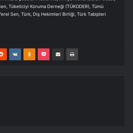
 Sen, Tüketiciyi Koruma Derneği (TÜKODER), Tümü
rel Sen, Türk, Diş Hekimleri Birliği, Türk Tabipleri
erest
Reddit
VKontakte
Odnoklassniki
Pocket
E-Posta ile paylaş
Yazdır