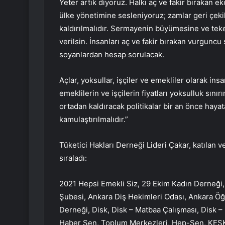
Yeter artık diyoruz. Halkı aç ve fakir bırakan 
ülke yönetimine sesleniyoruz; zamlar geri çekildi
kaldırılmalıdır. Sermayenin büyümesine ve tek
verilsin. İnsanları aç ve fakir bırakan vurguncu
soyanlardan hesap sorulacak.
Açlar, yoksullar, işçiler ve emekliler olarak in
emeklilerin ve işçilerin fiyatları yoksulluk sınırı
ortadan kaldıracak politikalar bir an önce hayata
kamulaştırılmalıdır.”
Tüketici Hakları Derneği Lideri Çakar, katılan 
sıraladı:
2021 Hepsi Emekli Siz, 29 Ekim Kadın Derneği,
Şubesi, Ankara Diş Hekimleri Odası, Ankara Öğre
Derneği, Disk, Disk – Matbaa Çalışması, Disk – 
Haber Sen, Toplum Merkezleri, Hep-Sen, KESK