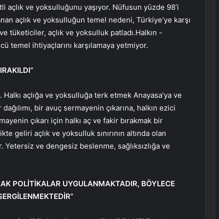
li açlık ve yoksulluğunu yaşıyor. Nüfusun yüzde 98’i
şanan açlık ve yoksulluğun temel nedeni, Türkiye’ye karşı
e tüketiciler, açlık ve yoksulluk patladı.Halkın -
cü temel ihtiyaçlarını karşılamaya yetmiyor.
IRAKILDI”
di. Halkı açlığa ve yoksulluğa terk etmek Anayasa’ya ve
 dağılımı, bir avuç sermayenin çıkarına, halkın ezici
yenin çıkarı için halkı aç ve fakir bırakmak bir
ikte geliri açlık ve yoksulluk sınırının altında olan
r. Yetersiz ve dengesiz beslenme, sağlıksızlığa ve
YACAK POLİTİKALAR UYGULANMAKTADIR, BÖYLECE
SERGİLENMEKTEDİR”