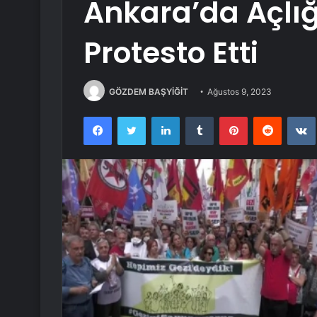
Ankara’da Açlığ
Protesto Etti
GÖZDEM BAŞYİĞİT
Ağustos 9, 2023
Facebook
Twitter
LinkedIn
Tumblr
Pinterest
Reddit