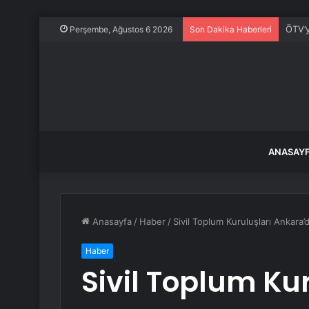
ÖTV’y
Perşembe, Ağustos 6 2026
Son Dakika Haberleri
ANASAY
Anasayfa
/
Haber
/
Sivil Toplum Kuruluşları Ankara’
Haber
Sivil Toplum Kur