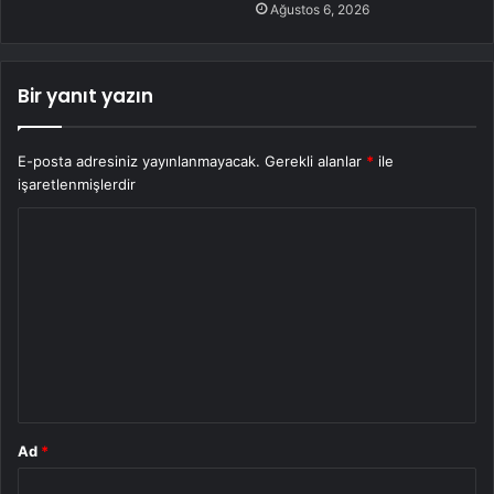
Ağustos 6, 2026
Bir yanıt yazın
E-posta adresiniz yayınlanmayacak.
Gerekli alanlar
*
ile
işaretlenmişlerdir
Y
o
r
u
m
*
Ad
*