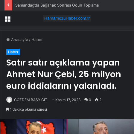
Samandağ’da Sağanak Sonrası Odun Toplama
Menü
Anasayfa
/
Haber
Haber
Satır satır açıklama yapan
Ahmet Nur Çebi, 25 milyon
euro iddialarını yalanladı.
GÖZDEM BAŞYİĞİT
Kasım 17, 2023
0
2
1 dakika okuma süresi