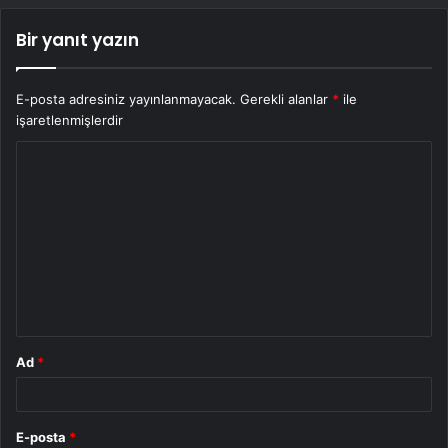
Bir yanıt yazın
E-posta adresiniz yayınlanmayacak.
Gerekli alanlar
*
ile
işaretlenmişlerdir
Y
o
r
u
m
*
Ad
*
E-posta
*