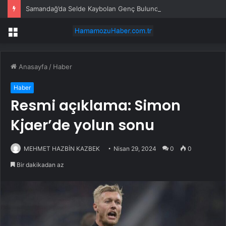
Samandağ’da Selde Kaybolan Genç Bulundu
Menü
Anasayfa
/
Haber
Haber
Resmi açıklama: Simon
Kjaer’de yolun sonu
MEHMET HAZBİN KAZBEK
Nisan 29, 2024
0
0
Bir dakikadan az