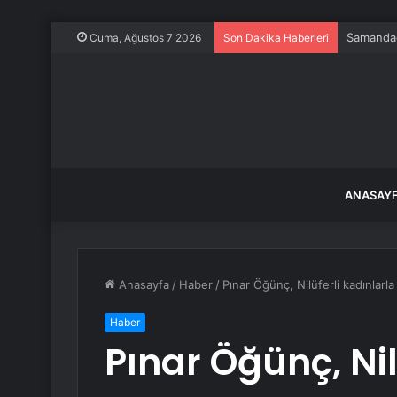
Samandağ
Cuma, Ağustos 7 2026
Son Dakika Haberleri
ANASAY
Anasayfa
/
Haber
/
Pınar Öğünç, Nilüferli kadınlarl
Haber
Pınar Öğünç, Nil