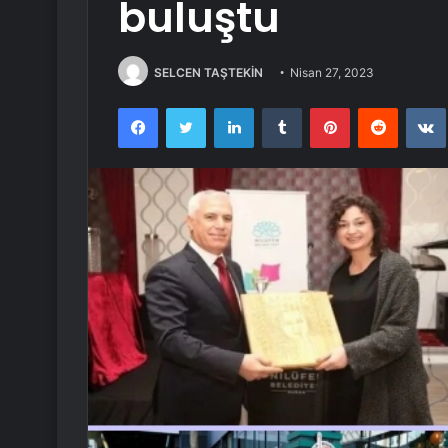
buluştu
SELCEN TAŞTEKİN
Nisan 27, 2023
Facebook
Twitter
LinkedIn
Tumblr
Pinterest
Reddit