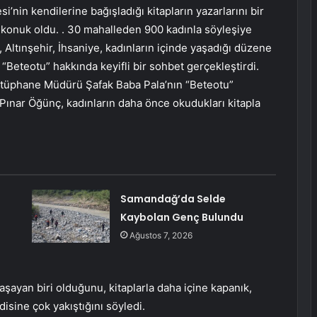
si’nin kendilerine bağışladığı kitapların yazarlarını bir
e konuk oldu. . 30 mahalleden 900 kadınla söyleşiye
ı, Altınşehir, İhsaniye, kadınların içinde yaşadığı düzene
ı “Beteotu” hakkında keyifli bir sohbet gerçekleştirdi.
Kütüphane Müdürü Şafak Baba Pala’nın “Beteotu”
 Pınar Öğünç, kadınların daha önce okudukları kitapla
Samandağ’da Selde
Kaybolan Genç Bulundu
Ağustos 7, 2026
şayan biri olduğunu, kitaplarla daha içine kapanık,
disine çok yakıştığını söyledi.