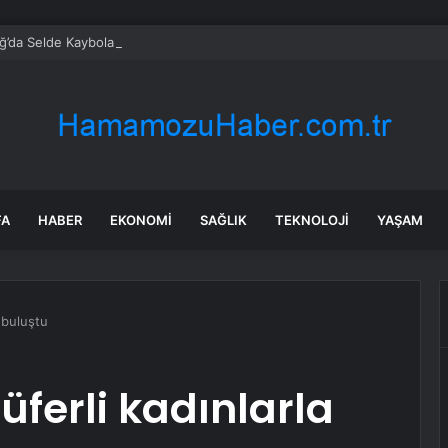
’da Selde Kaybolan Genç Bulundu
FA
HABER
EKONOMI
SAĞLIK
TEKNOLOJI
YAŞAM
a buluştu
üferli kadınlarla