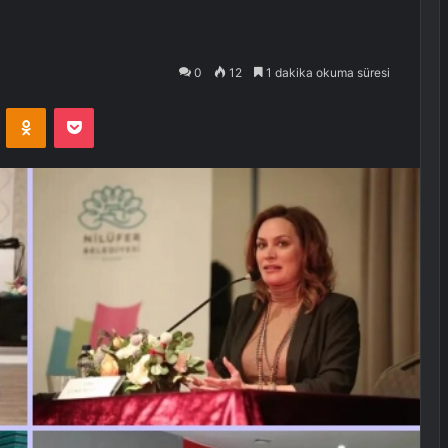
0
12
1 dakika okuma süresi
VKontakte
Odnoklassniki
Pocket