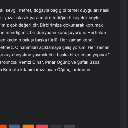
 sevgi, nefret, doğayla bağ gibi temel duyguları nasıl
ir yazar olarak yaratmak istediğim hikayeler böyle
erimiz çok değerlidir. Birbirimize dokunarak korumak
cüne inandığımız bir dünyadan konuşuyorum. Herhalde
en kadının bakışı başka türlü. Her zaman kendi
yetmez. O hanımları açıklamaya çalışıyorum. Her zaman
arzuyu hayatına yaymak bizi başka birer insan yapıyor.”
ardımcısı Remzi Çınar, Pınar Öğünç ve Şafak Baba
ara Beteotu kitabını imzalayan Öğünç, ardından
erest
Reddit
VKontakte
Odnoklassniki
Pocket
E-Posta ile paylaş
Yazdır