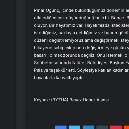
Pınar Öğünç, içinde bulunduğumuz dönemin aşk,
etkilediğini çok düşündüğünü belirtti. Bence. B
oluyor. Bir hayatımız var. Hayatımızda istedikl
istediğimiz, hakkıyla geldiğimiz ve bunun gü
düzeni değiştiremiyoruz ama değiştirmek istey
hikayene sahip çıkıp onu değiştirmeye gücün 
başarılı olmak zorunda değiliz. Onu istemek, o 
Sohbetin sonunda Nilüfer Belediyesi Başkan Y
Pala’ya teşekkür etti. Söyleşiye katılan kadınl
bayanlarla kahvaltı yaptı.
Kaynak: (BYZHA) Beyaz Haber Ajansı
Facebook
Twitter
LinkedIn
Tumblr
Pint