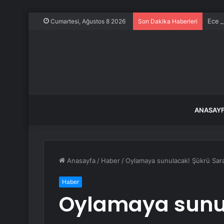
Ece E
Cumartesi, Ağustos 8 2026
Son Dakika Haberleri
ANASAY
Anasayfa
/
Haber
/
Oylamaya sunulacak! Şükrü Sara
Haber
Oylamaya sunu