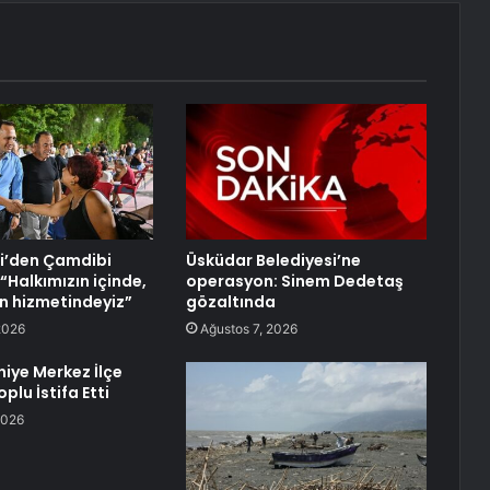
i’den Çamdibi
Üsküdar Belediyesi’ne
“Halkımızın içinde,
operasyon: Sinem Dedetaş
n hizmetindeyiz”
gözaltında
2026
Ağustos 7, 2026
ye Merkez İlçe
plu İstifa Etti
2026