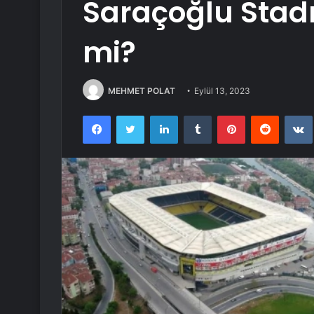
Saraçoğlu Stadı
mi?
MEHMET POLAT
Eylül 13, 2023
Facebook
Twitter
LinkedIn
Tumblr
Pinterest
Reddit