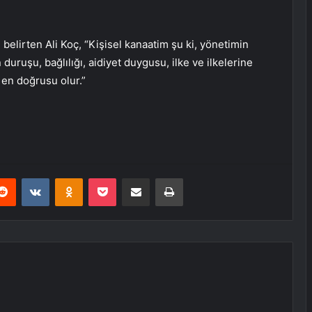
belirten Ali Koç, “Kişisel kanaatim şu ki, yönetimin
duruşu, bağlılığı, aidiyet duygusu, ilke ve ilkelerine
 en doğrusu olur.”
erest
Reddit
VKontakte
Odnoklassniki
Pocket
E-Posta ile paylaş
Yazdır