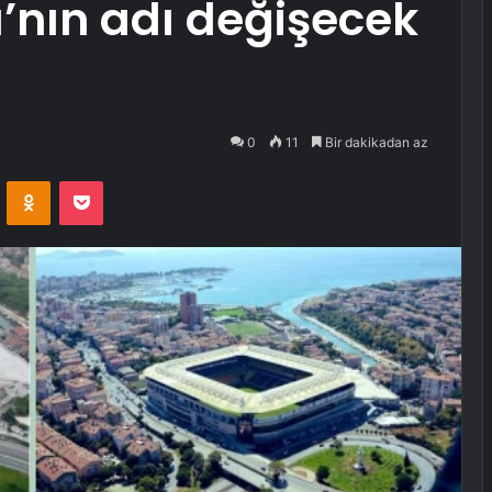
’nın adı değişecek
0
11
Bir dakikadan az
VKontakte
Odnoklassniki
Pocket