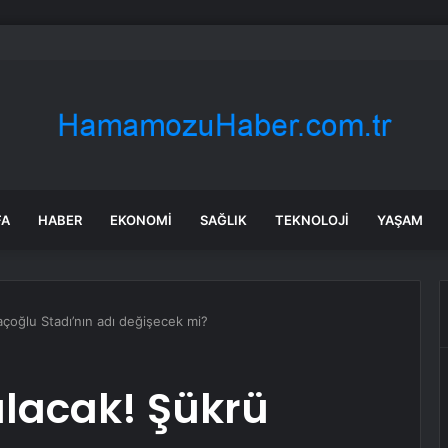
rken’den ‘yasak aşk’ açıklaması: Hukuki yollara başvuruyor
FA
HABER
EKONOMI
SAĞLIK
TEKNOLOJI
YAŞAM
çoğlu Stadı’nın adı değişecek mi?
lacak! Şükrü