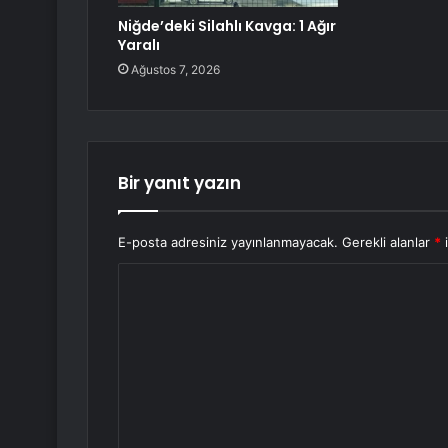
Niğde’deki Silahlı Kavga: 1 Ağır
Yaralı
Ağustos 7, 2026
Bir yanıt yazın
E-posta adresiniz yayınlanmayacak.
Gerekli alanlar
*
i
Y
o
r
u
m
*