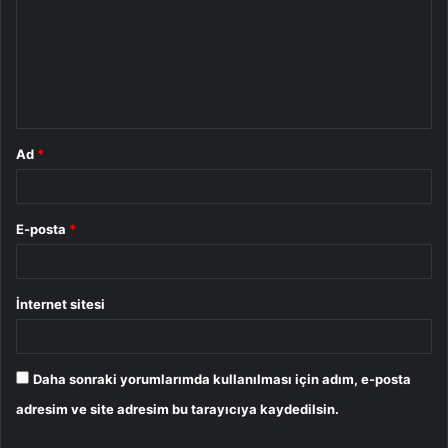
r
u
m
*
Ad
*
E-posta
*
İnternet sitesi
Daha sonraki yorumlarımda kullanılması için adım, e-posta
adresim ve site adresim bu tarayıcıya kaydedilsin.