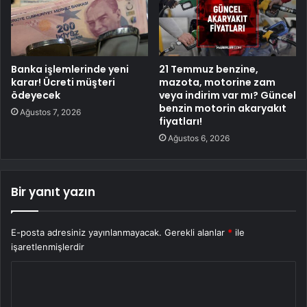
Banka işlemlerinde yeni
21 Temmuz benzine,
karar! Ücreti müşteri
mazota, motorine zam
ödeyecek
veya indirim var mı? Güncel
benzin motorin akaryakıt
Ağustos 7, 2026
fiyatları!
Ağustos 6, 2026
Bir yanıt yazın
E-posta adresiniz yayınlanmayacak.
Gerekli alanlar
*
ile
işaretlenmişlerdir
Y
o