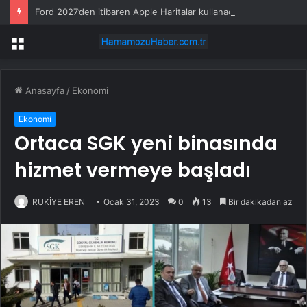
Ford 2027’den itibaren Apple Haritalar kullanacak
Menü
Anasayfa
/
Ekonomi
Ekonomi
Ortaca SGK yeni binasında
hizmet vermeye başladı
RUKİYE EREN
Ocak 31, 2023
0
13
Bir dakikadan az