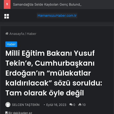
Samandağ’da Selde Kaybolan Genç Bulundu
Menü
Anasayfa
/
Haber
Haber
Milli Eğitim Bakanı Yusuf
Tekin’e, Cumhurbaşkanı
Erdoğan’ın “mülakatlar
kaldırılacak” sözü soruldu:
Tam olarak öyle değil
SELCEN TAŞTEKİN
Eylül 16, 2023
0
10
Bir dakikadan az