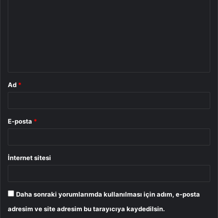
r
u
m
*
Ad
*
E-posta
*
İnternet sitesi
Daha sonraki yorumlarımda kullanılması için adım, e-posta
adresim ve site adresim bu tarayıcıya kaydedilsin.