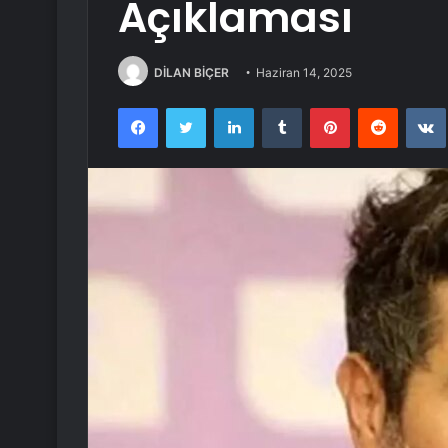
Açıklaması
DİLAN BİÇER
Haziran 14, 2025
Facebook
Twitter
LinkedIn
Tumblr
Pinterest
Reddit