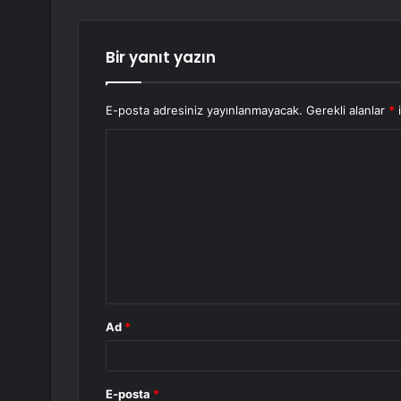
Bir yanıt yazın
E-posta adresiniz yayınlanmayacak.
Gerekli alanlar
*
i
Y
o
r
u
m
*
Ad
*
E-posta
*