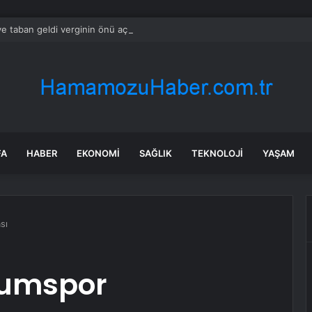
e taban geldi verginin önü açıldı
FA
HABER
EKONOMI
SAĞLIK
TEKNOLOJI
YAŞAM
sı
rumspor