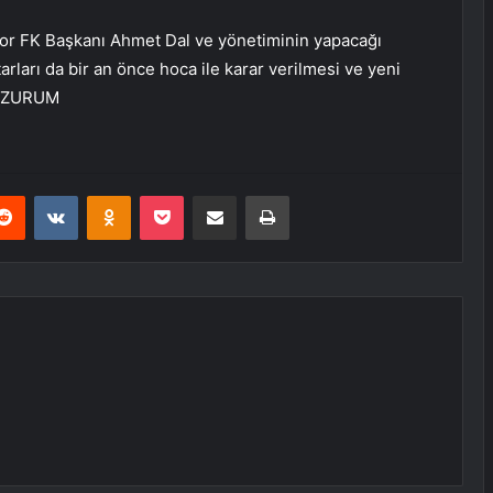
or FK Başkanı Ahmet Dal ve yönetiminin yapacağı
arları da bir an önce hoca ile karar verilmesi ve yeni
 ERZURUM
erest
Reddit
VKontakte
Odnoklassniki
Pocket
E-Posta ile paylaş
Yazdır