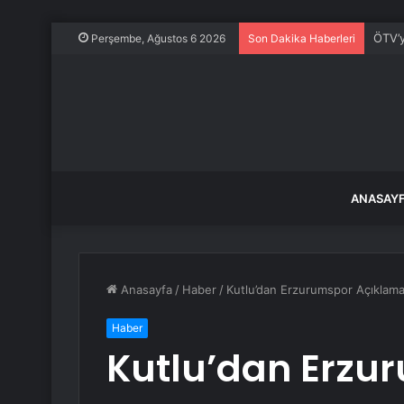
ÖTV’y
Perşembe, Ağustos 6 2026
Son Dakika Haberleri
ANASAY
Anasayfa
/
Haber
/
Kutlu’dan Erzurumspor Açıklama
Haber
Kutlu’dan Erzu