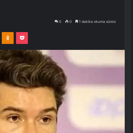
0
0
1 dakika okuma süresi
VKontakte
Odnoklassniki
Pocket