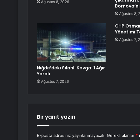
çıkarması: 
Ağustos 8, 2026
Bornova’nı
Ağustos 8, 
CHP Osmani
Yönetimi To
Ağustos 7, 
Niğde’deki Silahlı Kavga: 1 Ağır
Yaralı
Ağustos 7, 2026
Bir yanıt yazın
E-posta adresiniz yayınlanmayacak.
Gerekli alanlar
*
i