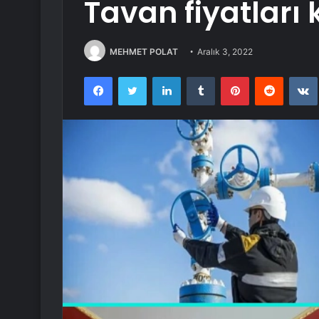
Tavan fiyatları
MEHMET POLAT
Aralık 3, 2022
Facebook
Twitter
LinkedIn
Tumblr
Pinterest
Reddit