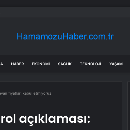
rken’den ‘yasak aşk’ açıklaması: Hukuki yollara başvuruyor
FA
HABER
EKONOMI
SAĞLIK
TEKNOLOJI
YAŞAM
avan fiyatları kabul etmiyoruz
rol açıklaması: