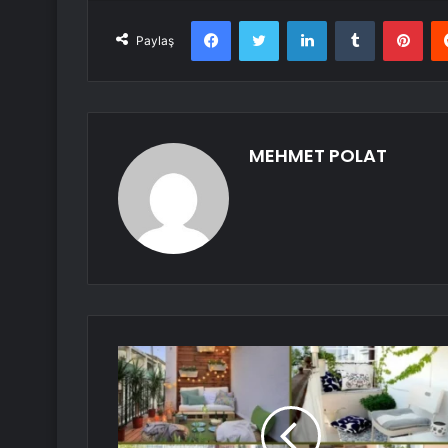
Facebook
Twitter
LinkedIn
Tumblr
Pint
Paylaş
MEHMET POLAT