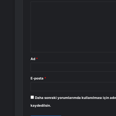
Y
o
r
u
m
*
Ad
*
E-posta
*
Daha sonraki yorumlarımda kullanılması için adı
kaydedilsin.