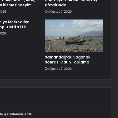
“Halkımızın içinde,
operasyon: Sinem Dedetaş
n hizmetindeyiz”
gözaltında
2026
Ağustos 7, 2026
ye Merkez İlçe
plu İstifa Etti
2026
Samandağ’da Sağanak
Sonrası Odun Toplama
Ağustos 7, 2026
le işaretlenmişlerdir