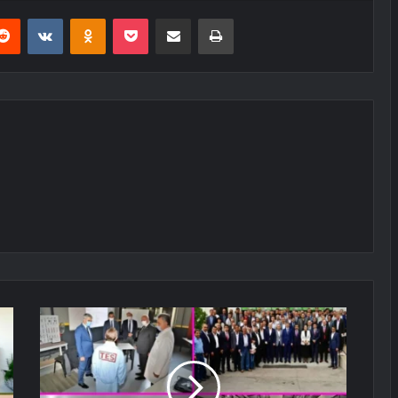
erest
Reddit
VKontakte
Odnoklassniki
Pocket
E-Posta ile paylaş
Yazdır