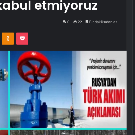
 kabul etmiyoruz
0
22
Bir dakikadan az
VKontakte
Odnoklassniki
Pocket