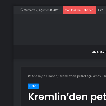
Ece E
Cumartesi, Ağustos 8 2026
Son Dakika Haberleri
ANASAY
Anasayfa
/
Haber
/
Kremlin’den petrol açıklaması: T
Haber
Kremlin’den pet