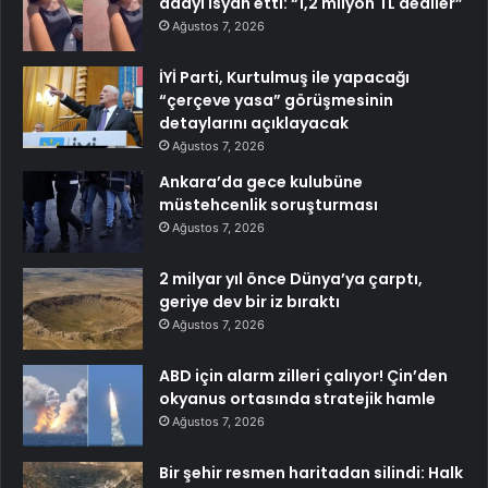
adayı isyan etti: “1,2 milyon TL dediler”
Ağustos 7, 2026
İYİ Parti, Kurtulmuş ile yapacağı
“çerçeve yasa” görüşmesinin
detaylarını açıklayacak
Ağustos 7, 2026
Ankara’da gece kulubüne
müstehcenlik soruşturması
Ağustos 7, 2026
2 milyar yıl önce Dünya’ya çarptı,
geriye dev bir iz bıraktı
Ağustos 7, 2026
ABD için alarm zilleri çalıyor! Çin’den
okyanus ortasında stratejik hamle
Ağustos 7, 2026
Bir şehir resmen haritadan silindi: Halk