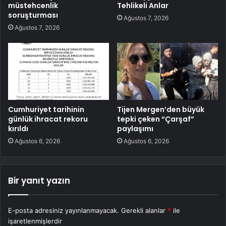
müstehcenlik
Tehlikeli Anlar
soruşturması
Ağustos 7, 2026
Ağustos 7, 2026
Cumhuriyet tarihinin
Tijen Mergen’den büyük
günlük ihracat rekoru
tepki çeken “Çarşaf”
kırıldı
paylaşımı
Ağustos 6, 2026
Ağustos 6, 2026
Bir yanıt yazın
E-posta adresiniz yayınlanmayacak.
Gerekli alanlar
*
ile
işaretlenmişlerdir