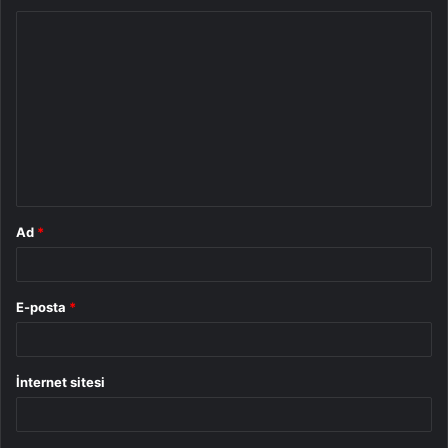
Y
o
r
u
m
*
Ad
*
E-posta
*
İnternet sitesi