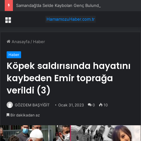
Samandağ’da Selde Kaybolan Genç Bulundu
Menü
Anasayfa
/
Haber
Haber
Köpek saldırısında hayatını
kaybeden Emir toprağa
verildi (3)
GÖZDEM BAŞYİĞİT
Ocak 31, 2023
0
10
Bir dakikadan az