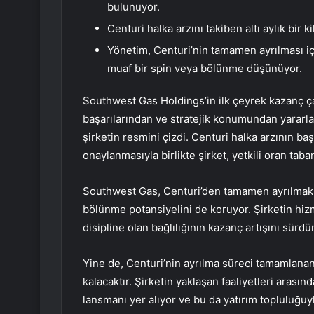
bulunuyor.
Centuri halka arzını takiben altı aylık bir 
Yönetim, Centuri’nin tamamen ayrılması içi
muaf bir spin veya bölünme düşünüyor.
Southwest Gas Holdings’in ilk çeyrek kazanç ç
başarılarından ve stratejik konumundan yararla
şirketin resmini çizdi. Centuri halka arzının b
onaylanmasıyla birlikte şirket, yetkili oran tab
Southwest Gas, Centuri’den tamamen ayrılmak iç
bölünme potansiyelini de koruyor. Şirketin h
disipline olan bağlılığının kazanç artışını sürd
Yine de, Centuri’nin ayrılma süreci tamamlana
kalacaktır. Şirketin yaklaşan faaliyetleri arasın
lansmanı yer alıyor ve bu da yatırım topluluğu