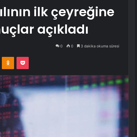
lının ilk çeyreğine
nuçlar açıkladı
0
0
3 dakika okuma süresi
VKontakte
Odnoklassniki
Pocket