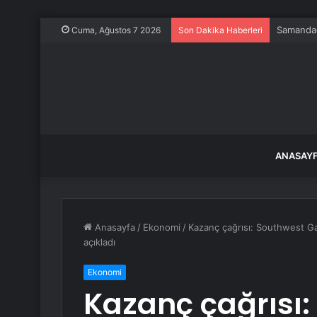
Samandağ
Cuma, Ağustos 7 2026
Son Dakika Haberleri
ANASAY
Anasayfa
/
Ekonomi
/
Kazanç çağrısı: Southwest Gas
açıkladı
Ekonomi
Kazanç çağrısı