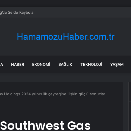
’da Selde Kaybolan Genç Bulundu
FA
HABER
EKONOMI
SAĞLIK
TEKNOLOJI
YAŞAM
 Holdings 2024 yılının ilk çeyreğine ilişkin güçlü sonuçlar
: Southwest Gas