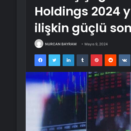
Holdings 2024 yı
ilişkin güçlü so
NURCAN BAYRAM
Mayıs 9, 2024
Facebook
Twitter
LinkedIn
Tumblr
Pinterest
Reddit