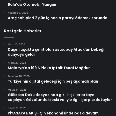
Bolu’da Otomobil Yangını
Ağustos 8, 2026
Araç sahipleri 2 gün içinde o parayı ödemek zorunda
Rastgele Haberler
Mart 10, 2026
Düşen uçakta şehit olan astsubay Altıok’un bebeği
dünyaya geldi
Aralık 29, 2025
Malatya’da 199 S Plaka İptali: Esnaf Mağdur
Temmuz 16, 2026
Türkiye’nin dijital geleceği için beş aşamalı plan
Mayıs 14, 2026
Gülistan Doku dosyasında gizli ilişkiler ortaya
saçılıyor: Gözaltındaki eski valiyle ilgili çarpıcı detaylar
Kasım 11, 2025
PİYASAYA BAKIŞ- Çin ekonomisinde baskı devam