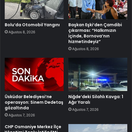
Bolu’da Otomobil Yangını
Başkan Eşki’den Çamdibi
çıkarması: “Halkımızın
Ağustos 8, 2026
içinde, Bornova’nın
hizmetindeyiz”
Ağustos 8, 2026
Üsküdar Belediyesi’ne
Niğde’deki Silahlı Kavga: 1
operasyon: Sinem Dedetaş
Ağır Yaralı
gözaltında
Ağustos 7, 2026
Ağustos 7, 2026
CHP Osmaniye Merkez İlçe