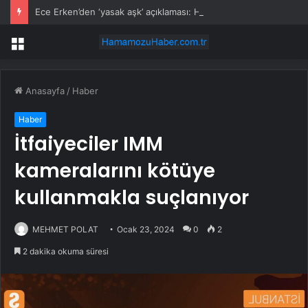
Ece Erken’den ‘yasak aşk’ açıklaması: Hukuki yollara başvuruyor
Menü
Anasayfa
/
Haber
Haber
İtfaiyeciler IMM
kameralarını kötüye
kullanmakla suçlanıyor
MEHMET POLAT
Ocak 23, 2024
0
2
2 dakika okuma süresi