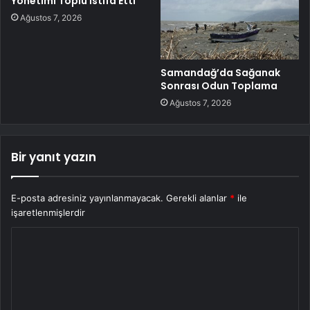
Yönetimi Toplu İstifa Etti
Ağustos 7, 2026
Samandağ’da Sağanak
Sonrası Odun Toplama
Ağustos 7, 2026
Bir yanıt yazın
E-posta adresiniz yayınlanmayacak.
Gerekli alanlar
*
ile
işaretlenmişlerdir
Y
o
r
u