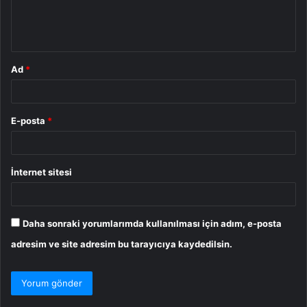
m
*
Ad
*
E-posta
*
İnternet sitesi
Daha sonraki yorumlarımda kullanılması için adım, e-posta
adresim ve site adresim bu tarayıcıya kaydedilsin.