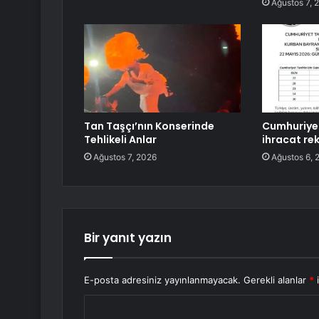
Ağustos 7, 
Tan Taşçı’nın Konserinde
Cumhuriyet
Tehlikeli Anlar
ihracat rek
Ağustos 7, 2026
Ağustos 6, 
Bir yanıt yazın
E-posta adresiniz yayınlanmayacak.
Gerekli alanlar
*
i
Y