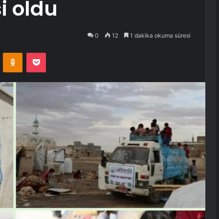
i oldu
0
12
1 dakika okuma süresi
VKontakte
Odnoklassniki
Pocket