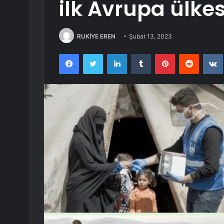
ilk Avrupa ülkes
RUKİYE EREN
Şubat 13, 2023
Facebook
Twitter
LinkedIn
Tumblr
Pinterest
Reddit