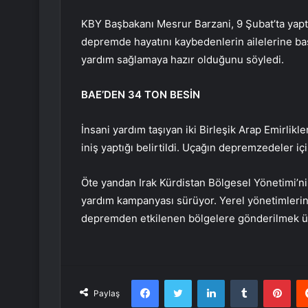
KBY Başbakanı Mesrur ​​Barzani, 9 Şubat’ta yap
depremde hayatını kaybedenlerin ailelerine ba
yardım sağlamaya hazır olduğunu söyledi.
BAE’DEN 34 TON BESİN
İnsani yardım taşıyan iki Birleşik Arap Emirlikl
iniş yaptığı belirtildi. Uçağın depremzedeler için
Öte yandan Irak Kürdistan Bölgesel Yönetimi’ni
yardım kampanyası sürüyor. Yerel yönetimler
depremden etkilenen bölgelere gönderilmek üz
Facebook
Twitter
LinkedIn
Tumblr
Pint
Paylaş