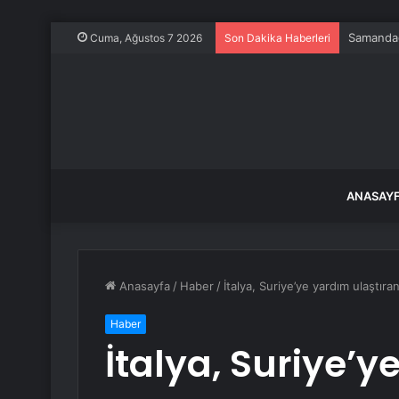
Samandağ
Cuma, Ağustos 7 2026
Son Dakika Haberleri
ANASAY
Anasayfa
/
Haber
/
İtalya, Suriye’ye yardım ulaştıra
Haber
İtalya, Suriye’y