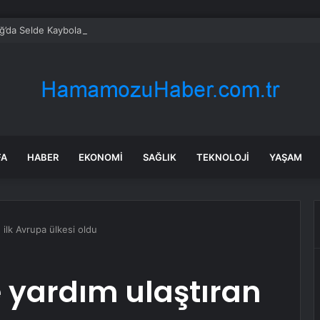
’da Selde Kaybolan Genç Bulundu
FA
HABER
EKONOMI
SAĞLIK
TEKNOLOJI
YAŞAM
n ilk Avrupa ülkesi oldu
e yardım ulaştıran