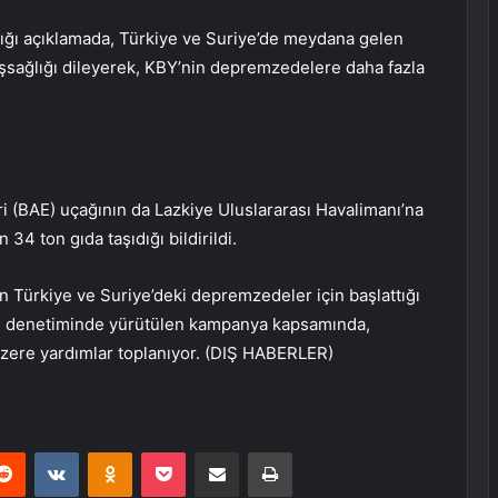
tığı açıklamada, Türkiye ve Suriye’de meydana gelen
şsağlığı dileyerek, KBY’nin depremzedelere daha fazla
eri (BAE) uçağının da Lazkiye Uluslararası Havalimanı’na
 34 ton gıda taşıdığı bildirildi.
n Türkiye ve Suriye’deki depremzedeler için başlattığı
in denetiminde yürütülen kampanya kapsamında,
ere yardımlar toplanıyor.
(DIŞ HABERLER)
erest
Reddit
VKontakte
Odnoklassniki
Pocket
E-Posta ile paylaş
Yazdır