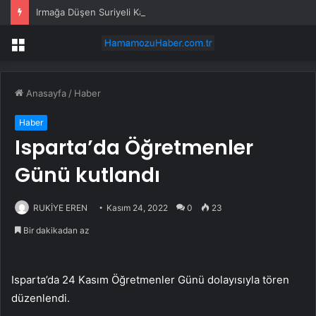
Irmağa Düşen Suriyeli Kadın Kurtarıldı
Menü
Anasayfa
/
Haber
Haber
Isparta’da Öğretmenler
Günü kutlandı
RUKİYE EREN
Kasım 24, 2022
0
23
Bir dakikadan az
Isparta’da 24 Kasım Öğretmenler Günü dolayısıyla tören
düzenlendi.