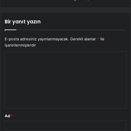
Bir yanıt yazın
E-posta adresiniz yayınlanmayacak.
Gerekli alanlar
*
ile
işaretlenmişlerdir
Y
o
r
u
m
*
Ad
*