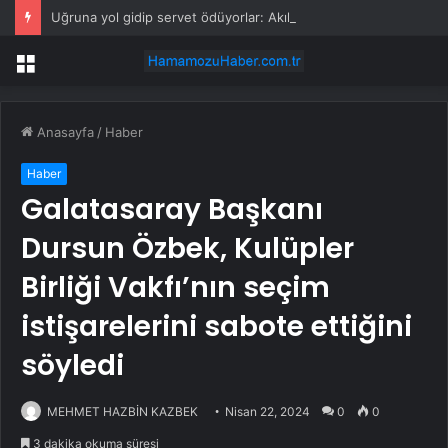
Uğruna yol gidip servet ödüyorlar: Akıl almaz trend çığ gibi büyüyor
Menü
Anasayfa
/
Haber
Haber
Galatasaray Başkanı
Dursun Özbek, Kulüpler
Birliği Vakfı’nın seçim
istişarelerini sabote ettiğini
söyledi
MEHMET HAZBİN KAZBEK
Nisan 22, 2024
0
0
3 dakika okuma süresi