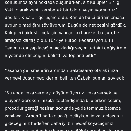
konusunda aynı noktada düşünürken, siz Kulüpler Birliği
Vakfı olarak zehir zemberek bir bildiri yayınlıyorsunuz.’
dediler. Kısa bir görüşme oldu. Ben de bu bildirinin amaca
uygun olmadığını söylüyorum. Bugün de neticesini gördük.
Kulüpleri birleştirmek için yapılan bu hareket bu suretle
amaçsız kalmış oldu. Türkiye Futbol Federasyonu, 18
Temmuz’da yapılacağını açıkladığı seçim tarihini değiştirme
niyetinde olmadığını belirtti ve toplantı bitti.”
Yaşanan gelişmelerin ardından Galatasaray olarak imza
vermeyi düşünmediklerini belirten Özbek, şunları söyledi:
“Şu anda imza vermeyi düşünmüyoruz. İmza versek ne
oluyor? Gereken imzalar toplandığında bile erken seçim,
prosedür gereği haziran sonunda ya da temmuz başında
yapılacak. Arada 1 hafta olacağı belliyken, imza toplayarak
gideceğimiz hedeften daha iyi bir hedef koyacağımız
ortadayken, neden bu duruma geldiğini sorgulamak lazım.