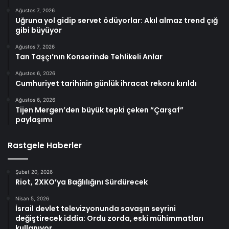
Ağustos 7, 2026
Uğruna yol gidip servet ödüyorlar: Akıl almaz trend çığ
gibi büyüyor
Ağustos 7, 2026
Tan Taşçı’nın Konserinde Tehlikeli Anlar
Ağustos 6, 2026
Cumhuriyet tarihinin günlük ihracat rekoru kırıldı
Ağustos 6, 2026
Tijen Mergen’den büyük tepki çeken “Çarşaf”
paylaşımı
Rastgele Haberler
Şubat 20, 2026
Riot, 2XKO’ya Bağlılığını Sürdürecek
Nisan 5, 2026
İsrail devlet televizyonunda savaşın seyrini
değiştirecek iddia: Ordu zorda, eski mühimmatları
kullanıyor