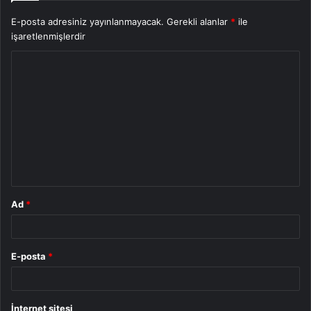
E-posta adresiniz yayınlanmayacak.
Gerekli alanlar
*
ile
işaretlenmişlerdir
Y
o
r
u
m
*
Ad
*
E-posta
*
İnternet sitesi