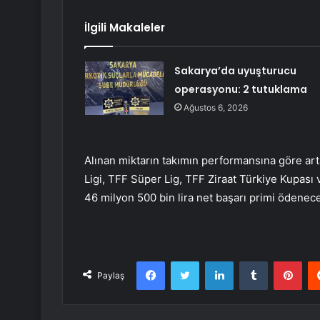
İlgili Makaleler
Sakarya’da uyuşturucu
operasyonu: 2 tutuklama
Ağustos 6, 2026
Alınan miktarın takımın performansına göre art
Ligi, TFF Süper Lig, TFF Ziraat Türkiye Kupası
46 milyon 500 bin lira net başarı primi ödenec
Facebook
Twitter
LinkedIn
Tumblr
Pint
Paylaş