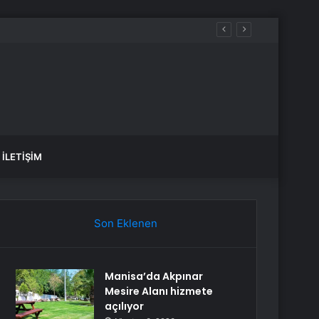
motorin akaryakıt fiyatları!
İLETIŞIM
Son Eklenen
Manisa’da Akpınar
Mesire Alanı hizmete
açılıyor