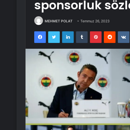
sponsorluk sözl
MEHMET POLAT
Temmuz 26, 2023
Facebook
Twitter
LinkedIn
Tumblr
Pinterest
Reddit