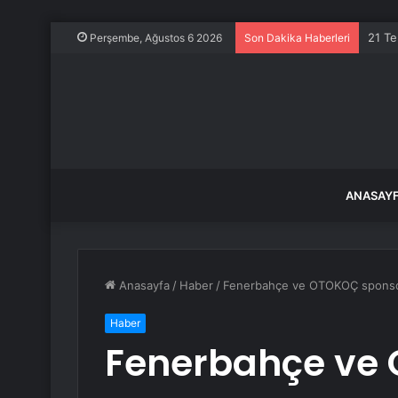
21 Te
Perşembe, Ağustos 6 2026
Son Dakika Haberleri
ANASAY
Anasayfa
/
Haber
/
Fenerbahçe ve OTOKOÇ sponsorl
Haber
Fenerbahçe ve