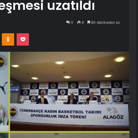
eşmesi uzatıldı
0
9
Bir dakikadan az
VKontakte
Odnoklassniki
Pocket