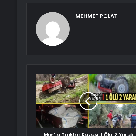
MEHMET POLAT
Muş'ta Traktör Kazası: 1 Ölü, 2 Yaralı