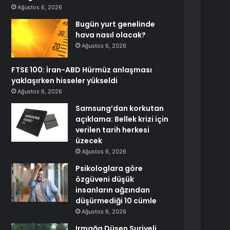
Ağustos 6, 2026
Bugün yurt genelinde
hava nasıl olacak?
Ağustos 6, 2026
FTSE 100: İran-ABD Hürmüz anlaşması
yaklaşırken hisseler yükseldi
Ağustos 6, 2026
Samsung’dan korkutan
açıklama: Bellek krizi için
verilen tarih herkesi
üzecek
Ağustos 6, 2026
Psikologlara göre
özgüveni düşük
insanların ağzından
düşürmediği 10 cümle
Ağustos 6, 2026
Irmağa Düşen Suriyeli