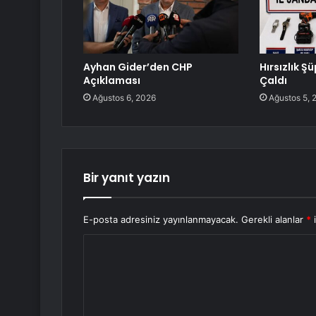
Ayhan Gider’den CHP
Hırsızlık 
Açıklaması
Çaldı
Ağustos 6, 2026
Ağustos 5, 
Bir yanıt yazın
E-posta adresiniz yayınlanmayacak.
Gerekli alanlar
*
i
Y
o
r
u