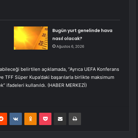
Bugün yurt genelinde hava
nasıl olacak?
Ağustos 6, 2026
abileceği belirtilen açıklamada, “Ayrıca UEFA Konferans
 ve TFF Süper Kupa’daki başarılarla birlikte maksimum
ek” ifadeleri kullanıldı. (HABER MERKEZİ)
erest
Reddit
VKontakte
Odnoklassniki
Pocket
E-Posta ile paylaş
Yazdır