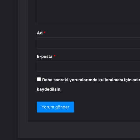
m
*
Ad
*
E-posta
*
Daha sonraki yorumlarımda kullanılması için adı
kaydedilsin.