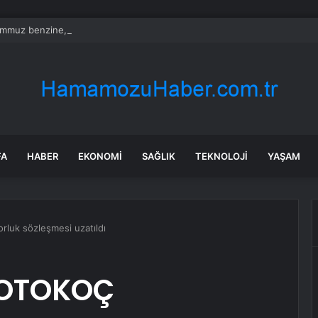
mmuz benzine, mazota, motorine zam veya indirim var mı? Güncel benzin 
FA
HABER
EKONOMI
SAĞLIK
TEKNOLOJI
YAŞAM
uk sözleşmesi uzatıldı
 OTOKOÇ