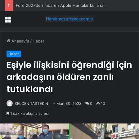
Ford 2027’den itibaren Apple Haritalar kullanacak
Menü
Anasayfa
/
Haber
Haber
Eşiyle ilişkisini öğrendiği için
arkadaşını öldüren zanlı
tutuklandı
SELCEN TAŞTEKİN
Mart 30, 2023
0
10
1 dakika okuma süresi