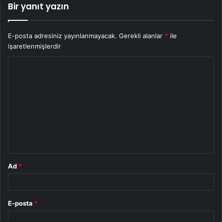
Bir yanıt yazın
E-posta adresiniz yayınlanmayacak.
Gerekli alanlar
*
ile
işaretlenmişlerdir
Y
o
r
u
m
*
Ad
*
E-posta
*