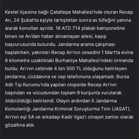
Kestel ilçesine bağlı Çataltepe Mahallesi’nde oturan Recep
Arı, 24 Şubat’ta eşiyle tartıştıktan sonra av tüfeğini yanına
alarak konuttan ayrıldı. 16 ATD 714 plakalı kamyonetine
binen ve Arı’dan haber alınamayan ailesi, kayıp
başvurusunda bulundu. Jandarma arama çalışması
başlatırken, yakınları Recep Arı’nın cesedini 1 Mart’ta evine
6 kilometre uzaklıktaki Burhaniye Mahallesi’ndeki ormanda
buldu. Arı’nın cebinde 4 bin 500 TL olduğunu belirleyen
jandarma, cüzdanına ve cep telefonuna ulaşamadı. Bursa
Adlı Tıp Kurumu’nda yapılan otopside Recep Arı’nın
başından ve vücudundan toplam 9 kurşunla vurularak
öldürüldüğü belirlendi. Olayın ardından İl Jandarma
Komutanlığı Jandarma Kriminal Soruşturma Timi (JASAT),
Arı’nın eşi SA ve arkadaşı Kadir Ilgaz’ı cinayet zanlısı olarak
gözaltına aldı.