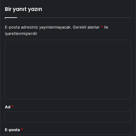
Bir yanıt yazın
E-posta adresiniz yayınlanmayacak.
Gerekli alanlar
*
ile
işaretlenmişlerdir
Y
o
r
u
m
*
Ad
*
E-posta
*