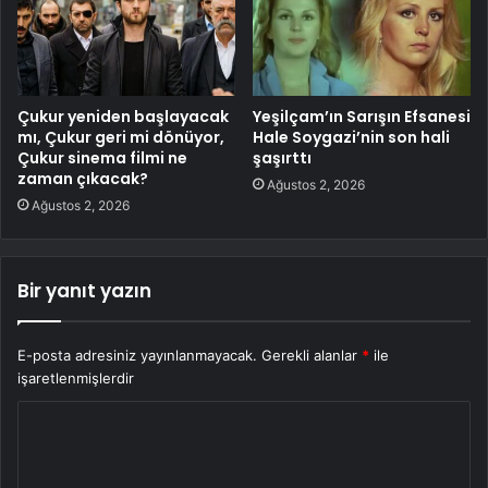
Çukur yeniden başlayacak
Yeşilçam’ın Sarışın Efsanesi
mı, Çukur geri mi dönüyor,
Hale Soygazi’nin son hali
Çukur sinema filmi ne
şaşırttı
zaman çıkacak?
Ağustos 2, 2026
Ağustos 2, 2026
Bir yanıt yazın
E-posta adresiniz yayınlanmayacak.
Gerekli alanlar
*
ile
işaretlenmişlerdir
Y
o
r