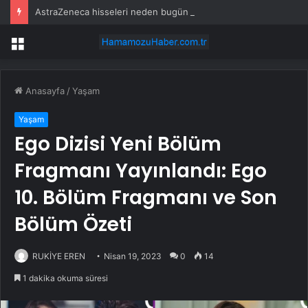
AstraZeneca hisseleri neden bugün toparlanıyor?
Menü
Anasayfa
/
Yaşam
Yaşam
Ego Dizisi Yeni Bölüm
Fragmanı Yayınlandı: Ego
10. Bölüm Fragmanı ve Son
Bölüm Özeti
RUKİYE EREN
Nisan 19, 2023
0
14
1 dakika okuma süresi