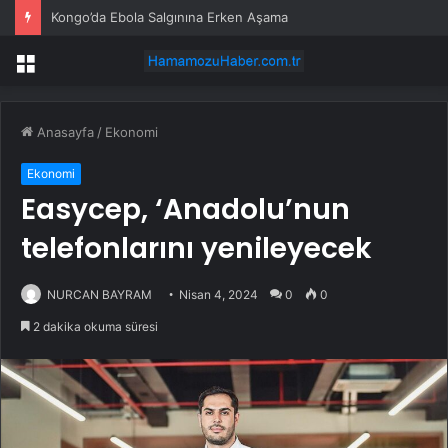
Kongo’da Ebola Salgınına Erken Aşama
Menü
Anasayfa
/
Ekonomi
Ekonomi
Easycep, ‘Anadolu’nun
telefonlarını yenileyecek
NURCAN BAYRAM
Nisan 4, 2024
0
0
2 dakika okuma süresi