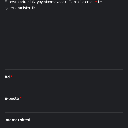
E-posta adresiniz yayınlanmayacak.
Gerekli alanlar
*
ile
işaretlenmişlerdir
Y
o
r
u
m
*
Ad
*
E-posta
*
İnternet sitesi