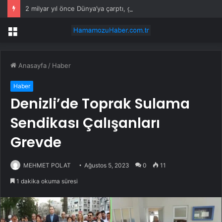
2 milyar yıl önce Dünya’ya çarptı, geriye dev bir iz bıraktı
Menü
Anasayfa
/
Haber
Haber
Denizli’de Toprak Sulama
Sendikası Çalışanları
Grevde
MEHMET POLAT
Ağustos 5, 2023
0
11
1 dakika okuma süresi