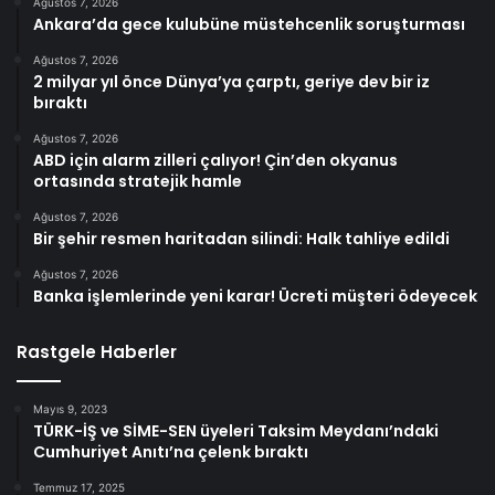
Ağustos 7, 2026
Ankara’da gece kulubüne müstehcenlik soruşturması
Ağustos 7, 2026
2 milyar yıl önce Dünya’ya çarptı, geriye dev bir iz
bıraktı
Ağustos 7, 2026
ABD için alarm zilleri çalıyor! Çin’den okyanus
ortasında stratejik hamle
Ağustos 7, 2026
Bir şehir resmen haritadan silindi: Halk tahliye edildi
Ağustos 7, 2026
Banka işlemlerinde yeni karar! Ücreti müşteri ödeyecek
Rastgele Haberler
Mayıs 9, 2023
TÜRK-İŞ ve SİME-SEN üyeleri Taksim Meydanı’ndaki
Cumhuriyet Anıtı’na çelenk bıraktı
Temmuz 17, 2025