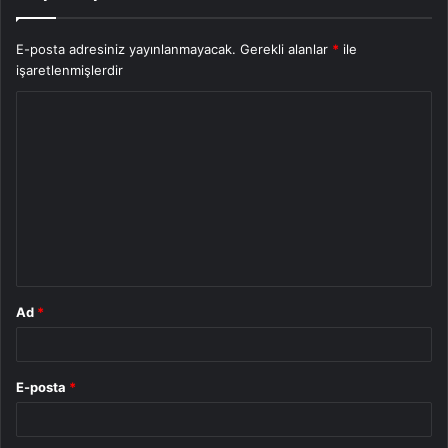
E-posta adresiniz yayınlanmayacak.
Gerekli alanlar
*
ile
işaretlenmişlerdir
Y
o
r
u
m
*
Ad
*
E-posta
*