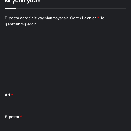
Bir yanıt yazın
E-posta adresiniz yayınlanmayacak.
Gerekli alanlar
*
ile
işaretlenmişlerdir
Y
o
r
u
m
*
Ad
*
E-posta
*