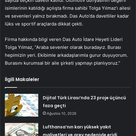
sayıda seçkin davetli katıldı. Otomotiv dünyasının değerli
isimlerinin katıldığı açılışta firma sahibi Tolga Yılmaz’ı ailesi
ve sevenleri yalnız bırakmadı. Das Auto’da davetliler kadar
lüks ve sportif araçlarda dikkat çekti.
Firma hakkında bilgi veren Das Auto İdare Heyeti Lideri
Tolga Yılmaz, “Araba sevenler olarak buradayız. Burası
hepimizin yeri. Ekibimle arkadaşlarımla gurur duyuyorum.
Burasını kurumsal bir aile şirketi yapmayı planlıyoruz.”
İlgili Makaleler
Dijital Türk Lirası’nda 23 proje üçüncü
faza geçti
Ağustos 10, 2026
Lufthansa’nın karı yüksek yakıt
maliyetleri ve grev nedeniyle eridi