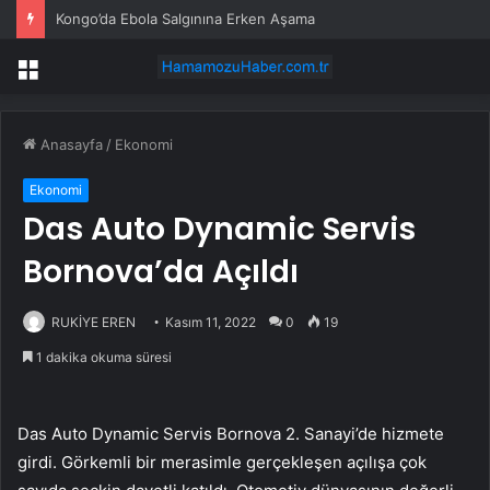
Kongo’da Ebola Salgınına Erken Aşama
Menü
Anasayfa
/
Ekonomi
Ekonomi
Das Auto Dynamic Servis
Bornova’da Açıldı
RUKİYE EREN
Kasım 11, 2022
0
19
1 dakika okuma süresi
Das Auto Dynamic Servis Bornova 2. Sanayi’de hizmete
girdi. Görkemli bir merasimle gerçekleşen açılışa çok