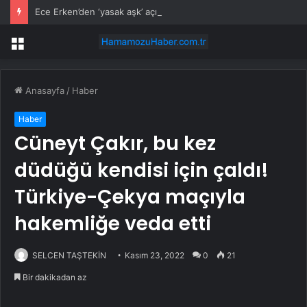
Ece Erken’den ‘yasak aşk’ açıklaması: Hukuki yollara başvuruyor
Menü
Anasayfa
/
Haber
Haber
Cüneyt Çakır, bu kez
düdüğü kendisi için çaldı!
Türkiye-Çekya maçıyla
hakemliğe veda etti
SELCEN TAŞTEKİN
Kasım 23, 2022
0
21
Bir dakikadan az