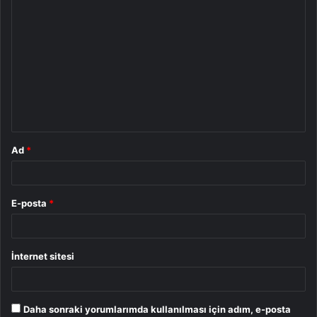
Y
o
r
u
m
*
Ad
*
E-posta
*
İnternet sitesi
Daha sonraki yorumlarımda kullanılması için adım, e-posta