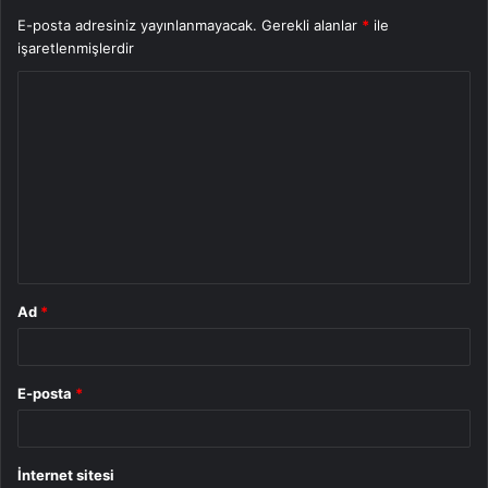
E-posta adresiniz yayınlanmayacak.
Gerekli alanlar
*
ile
işaretlenmişlerdir
Y
o
r
u
m
*
Ad
*
E-posta
*
İnternet sitesi