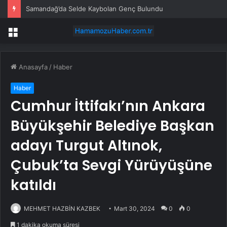
Samandağ’da Selde Kaybolan Genç Bulundu
Menü
Anasayfa
/
Haber
Haber
Cumhur İttifakı’nın Ankara
Büyükşehir Belediye Başkan
adayı Turgut Altınok,
Çubuk’ta Sevgi Yürüyüşüne
katıldı
MEHMET HAZBİN KAZBEK
Mart 30, 2024
0
0
1 dakika okuma süresi