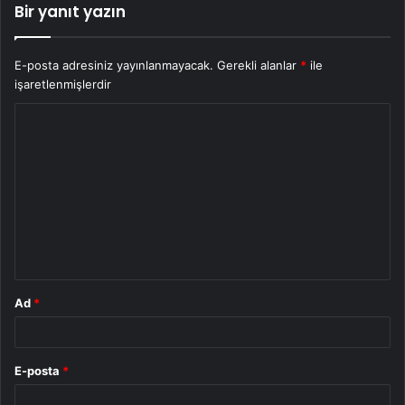
Bir yanıt yazın
E-posta adresiniz yayınlanmayacak.
Gerekli alanlar
*
ile
işaretlenmişlerdir
Y
o
r
u
m
*
Ad
*
E-posta
*