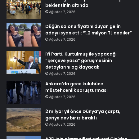
beklentinin altında
Ağustos 7, 2026
Düğün salonu fiyatını duyan gelin
adayı isyan etti: “1,2 milyon TL dediler”
Ağustos 7, 2026
İYİ Parti, Kurtulmuş ile yapacağı
“çerçeve yasa” görüşmesinin
detaylarını açıklayacak
Ağustos 7, 2026
Ankara’da gece kulubüne
müstehcenlik soruşturması
Ağustos 7, 2026
2 milyar yıl önce Dünya’ya çarptı,
geriye dev bir iz bıraktı
Ağustos 7, 2026
ABD için alarm zilleri çalıyor! Çin’den