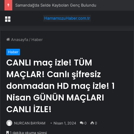
Samandağ’da Selde Kaybolan Genç Bulundu
Menü
Anasayfa
/
Haber
Haber
CANLI maç izle! TÜM
MAÇLAR! Canlı şifresiz
donmadan HD maç izle! 1
Nisan GÜNÜN MAÇLARI
CANLI İZLE!
NURCAN BAYRAM
Nisan 1, 2024
0
0
1 dakika okuma süresi