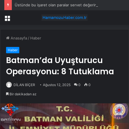
Üstünde bu işaret olan paralar servet değerinde
Menü
Anasayfa
/
Haber
Haber
Batman’da Uyuşturucu
Operasyonu: 8 Tutuklama
DİLAN BİÇER
Ağustos 12, 2025
0
0
Bir dakikadan az