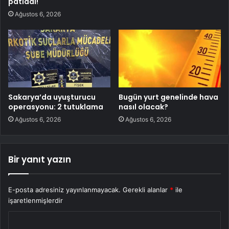
patladı!
Ağustos 6, 2026
Sakarya’da uyuşturucu
Bugün yurt genelinde hava
operasyonu: 2 tutuklama
nasıl olacak?
Ağustos 6, 2026
Ağustos 6, 2026
Bir yanıt yazın
E-posta adresiniz yayınlanmayacak.
Gerekli alanlar
*
ile
işaretlenmişlerdir
Y