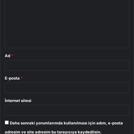
o
r
u
m
*
Ad
*
E-posta
*
İnternet sitesi
Daha sonraki yorumlarımda kullanılması için adım, e-posta
adresim ve site adresim bu tarayıcıya kaydedilsin.