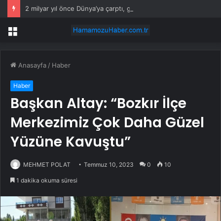
2 milyar yıl önce Dünya’ya çarptı, geriye dev bir iz bıraktı
Menü
Anasayfa
/
Haber
Haber
Başkan Altay: “Bozkır İlçe
Merkezimiz Çok Daha Güzel
Yüzüne Kavuştu”
MEHMET POLAT
Temmuz 10, 2023
0
10
1 dakika okuma süresi