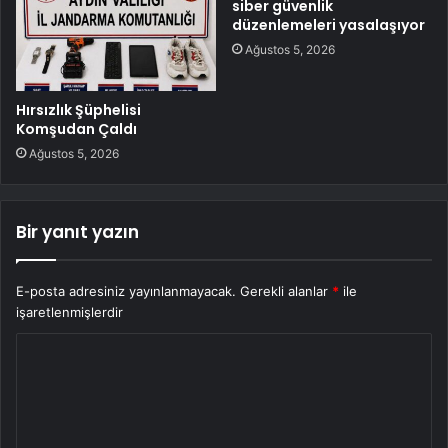
siber güvenlik
düzenlemeleri yasalaşıyor
Ağustos 5, 2026
Hırsızlık Şüphelisi
Komşudan Çaldı
Ağustos 5, 2026
Bir yanıt yazın
E-posta adresiniz yayınlanmayacak.
Gerekli alanlar
*
ile
işaretlenmişlerdir
Y
o
r
u