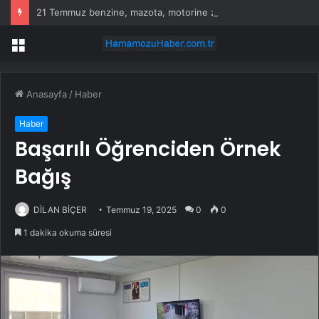
21 Temmuz benzine, mazota, motorine zam veya indirim var mı? Güncel benzin motorin akaryakıt fiyatları!
Menü
Anasayfa
/
Haber
Haber
Başarılı Öğrenciden Örnek
Bağış
DİLAN BİÇER
Temmuz 19, 2025
0
0
1 dakika okuma süresi